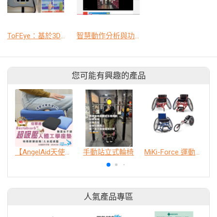
ToFEye：基於3D飛時測距感測器之人工智慧浴廁異常姿態辨識系統
智慧動作分析與功能性復健評估平台
您可能有興趣的產品
【AngelAid天使愛】倍爾適™超吸壓人體工學坐墊
手動站立式輪椅
MiKi-Force 運動輪椅
人氣產品專區