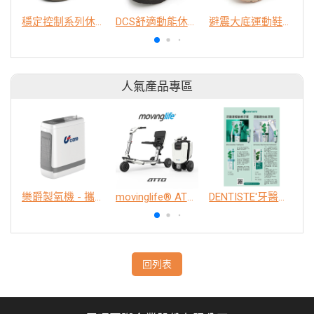
穩定控制系列休閒鞋(男)
DCS舒適動能休閒鞋（女）
避震大底運動鞋（女）
人氣產品專區
樂爵製氧機 - 攜帶型
movinglife® ATTO新世代電動代步車 經典款
DENTISTE'牙醫選極敏感牙膏、抗蛀牙膏
K
回列表