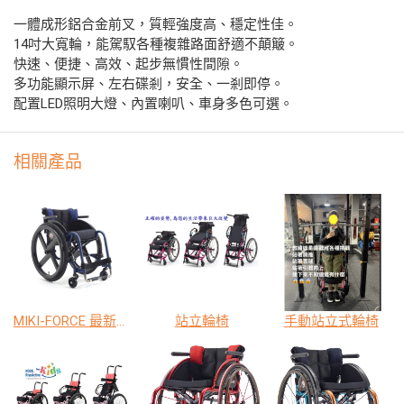
一體成形鋁合金前叉，質輕強度高、穩定性佳。
14吋大寬輪，能駕馭各種複雜路面舒適不顛簸。
快速、便捷、高效、起步無慣性間隙。
多功能顯示屏、左右碟剎，安全、一剎即停。
配置LED照明大燈、內置喇叭、車身多色可選。
相關產品
MIKI-FORCE 最新款-高活動型輪椅
站立輪椅
手動站立式輪椅