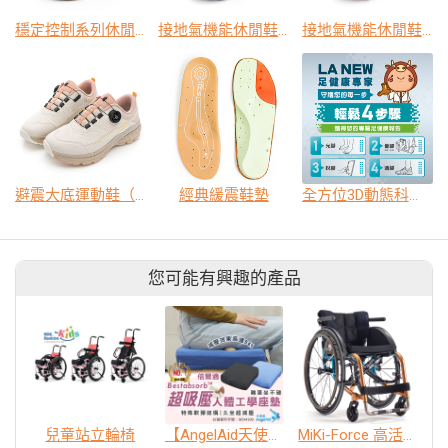
穩定控制系列休閒鞋(女)
接地氣機能休閒鞋（男）
接地氣機能休閒鞋（女）
避震大底運動鞋（女）
經典緩震鞋墊
全方位3D動態科技足測
您可能有興趣的產品
兒童站立輪椅
【AngelAid天使愛】倍爾適™超吸壓人體工學坐墊
MiKi-Force 高活動型輪椅