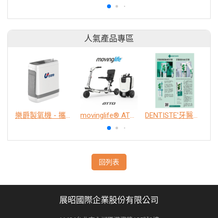
人氣產品專區
樂爵製氧機 - 攜帶型
movinglife® ATTO新世代電動代步車 經典款
DENTISTE'牙醫選極敏感牙膏、抗蛀牙膏
K
回列表
展昭國際企業股份有限公司