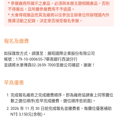
* 參展廠商所展示之產品，必須與本展主題相關產品，否則
不得展出，且所繳參展費用不予退還。
* 大會得視展品性質及廠商以往參加主辦單位所辦理國內外
推廣活動之紀錄，決定是否接受報名參展。
報名及繳費
如採匯款方式，請匯至：展昭國際企業股份有限公司
帳號：179-10-000655-7華南銀行西湖分行
並請將水單傳真02-2659-7000至敝公司確認，謝謝！
早鳥優惠
完成報名廠商之完成繳費順序，即為廠商協調會上同等攤位
數之選位順序(愈早完成繳費、選位順序愈前面)。
2026 年 11 月 30 日前完成報名並繳費者，每攤位優惠補助
NT$ 3,150元(含稅)。