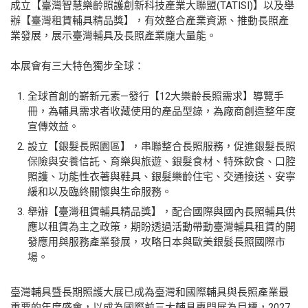
成立【臺灣智慧樂齡照護創新科技產業大聯盟(TATISI)】以及舉
辦【臺灣租賃輔具精品獎】，有效整合產業資源、推動長照產
業發展，展示臺灣輔具及長照產業龐大量能。
本展會有三大特色獨步全球：
全球首創的嶄新元素—發行【12大樂齡長照需求】導覽手
冊，為輔具需求者收藏使用的產品型錄，為廠商創造整年度
宣傳效益。
設立【銀髮長照園區】，串聯整合長照服務，促進銀髮長照
保險與安養信託、育樂與旅遊、銀髮食材、特殊飲食、口腔
照護、功能性衣著與鞋具、銀髮樂齡住宅、交通接送、安寧
緩和以及臨終關懷與生命服務。
舉辦【臺灣租賃輔具精品獎】，配合國際與國內長照輔具供
應以租賃為主之政策，期盼透過活動帶動臺灣輔具租賃的開
發應用與服務產業發展，攻略日本與歐美銀髮長照國際市
場。
臺灣輔具暨長期照護大展已成為臺灣和國際輔具與長照產業最
重要的年度盛會，以成為國際前三大輔具專門展為目標，2027