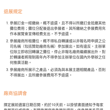
退展規定
參展訂金一經繳納，概不退還，且不得以所繳訂金抵繳其他
攤位費用；攤位分配後退出參展者，其所繳納之參展費用充
作本展覽會宣傳經費支出，不予退還。
參展廠商所租攤位，概不得私自轉讓或以非報名時申請之公
司名稱（包括贊助廠商名稱）參加展出。如有違反，主辦單
位除立即收回轉讓之攤位，停止非報名廠商繼續展出外，對
於轉讓者將限制兩年內不得參加主辦單位在國內外舉辦之任
何推廣活動。
參展廠商所展示之產品，必須為與本展主題相關產品，否則
不得展出，且所繳參展費用不予退還。
廠商協調會
擇定展前適當日期召開，約於10天前，以掛號書面通知予每家