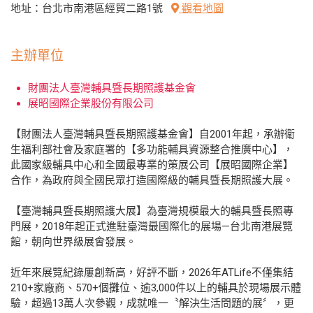
地址：台北市南港區經貿二路1號
觀看地圖
主辦單位
財團法人臺灣輔具暨長期照護基金會
展昭國際企業股份有限公司
【財團法人臺灣輔具暨長期照護基金會】自2001年起，承辦衛
生福利部社會及家庭署的【多功能輔具資源整合推廣中心】，
此國家級輔具中心和全國最專業的策展公司【展昭國際企業】
合作，為政府與全國民眾打造國際級的輔具暨長期照護大展。
【臺灣輔具暨長期照護大展】為臺灣規模最大的輔具暨長照專
門展，2018年起正式進駐臺灣最國際化的展場—台北南港展覽
館，朝向世界級展會發展。
近年來展覽紀錄屢創新高，好評不斷，2026年ATLife不僅集結
210+家廠商、570+個攤位、逾3,000件以上的輔具於現場展示體
驗，超過13萬人次參觀，成就唯一〝解決生活問題的展〞，更