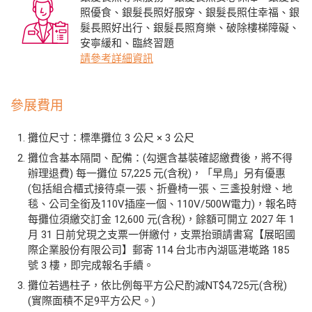
照優食、銀髮長照好服穿、銀髮長照住幸福、銀
髮長照好出行、銀髮長照育樂、破除樓梯障礙、
安寧緩和、臨終習題
請參考詳細資訊
參展費用
攤位尺寸：標準攤位 3 公尺 × 3 公尺
攤位含基本隔間、配備：(勾選含基裝確認繳費後，將不得
辦理退費) 每一攤位 57,225 元(含稅)，「早鳥」另有優惠
(包括組合櫃式接待桌一張、折疊椅一張、三盞投射燈、地
毯、公司全銜及110V插座一個、110V/500W電力)，報名時
每攤位須繳交訂金 12,600 元(含稅)，餘額可開立 2027 年 1
月 31 日前兌現之支票一併繳付，支票抬頭請書寫【展昭國
際企業股份有限公司】郵寄 114 台北市內湖區港墘路 185
號 3 樓，即完成報名手續。
攤位若遇柱子，依比例每平方公尺酌減NT$4,725元(含稅)
(實際面積不足9平方公尺。)