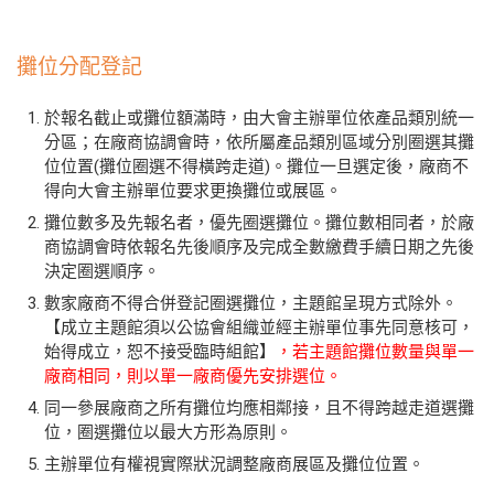
攤位分配登記
於報名截止或攤位額滿時，由大會主辦單位依產品類別統一
分區；在廠商協調會時，依所屬產品類別區域分別圈選其攤
位位置(攤位圈選不得橫跨走道)。攤位一旦選定後，廠商不
得向大會主辦單位要求更換攤位或展區。
攤位數多及先報名者，優先圈選攤位。攤位數相同者，於廠
商協調會時依報名先後順序及完成全數繳費手續日期之先後
決定圈選順序。
數家廠商不得合併登記圈選攤位，主題館呈現方式除外。
【成立主題館須以公協會組織並經主辦單位事先同意核可，
始得成立，恕不接受臨時組館】
，若主題館攤位數量與單一
廠商相同，則以單一廠商優先安排選位。
同一參展廠商之所有攤位均應相鄰接，且不得跨越走道選攤
位，圈選攤位以最大方形為原則。
主辦單位有權視實際狀況調整廠商展區及攤位位置。