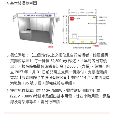
基本裝潢參考圖
攤位淨地：【二個(含)以上之攤位且自行裝潢者，始建議購
買攤位淨地】 每一攤位 52,500 元(含稅)，「早鳥者另有優
惠」。報名時每攤位須繳交訂金 12,600 元(含稅)、餘額可開
立 2027 年 1 月 31 日前兌現之支票一併繳付，支票抬頭請
書寫【展昭國際企業股份有限公司】郵寄 114 台北市內湖區
港墘路 185 號 3 樓，即完成報名手續。
提供免費基本用電 110V /500W，攤位欲使用動力用電
(220V、380V)給排水及超出基本用電、廿四小時用電、網路
線及電話線等者，需另行申請。