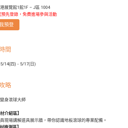
展覽館1館1F – J區 1004
成預先登錄，免費進場參與活動
我預登
時間
5/14(四) - 5/17(日)
攻略
驟變身滾球大師
【器材介紹區】
人員現場講解道具展示牆，帶你認識地板滾球的專業配備。
器材檢測區】