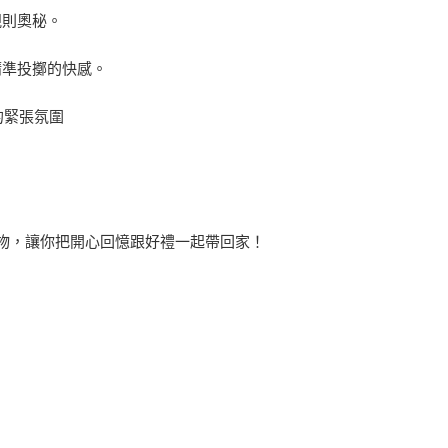
規則奧秘。
精準投擲的快感。
的緊張氛圍
禮物，讓你把開心回憶跟好禮一起帶回家！