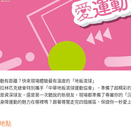
運動有距離？快來現場體驗最有溫度的「地板滾球」
帕拉林匹克總會特別攜手「中華地板滾球運動協會」，準備了超精彩
你是資深球友，還是第一次聽說的新朋友，現場都準備了專屬你的「
身障運動的魅力在哪裡嗎？跟著導覽走完四個展區，保證你一秒愛上
地點