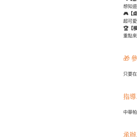
想知
🎮【
超可
🏆【
重點來
🎁
只要在
指導
中華
承辦