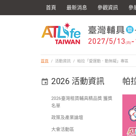
首頁
最新消息
參觀資訊
參
首頁
/
活動資訊
/
帕拉「愛運動．動無礙」專區
2026 活動資訊
帕
2026臺灣租賃輔具精品獎 獲獎
名單
政策及產業論壇
大會活動區