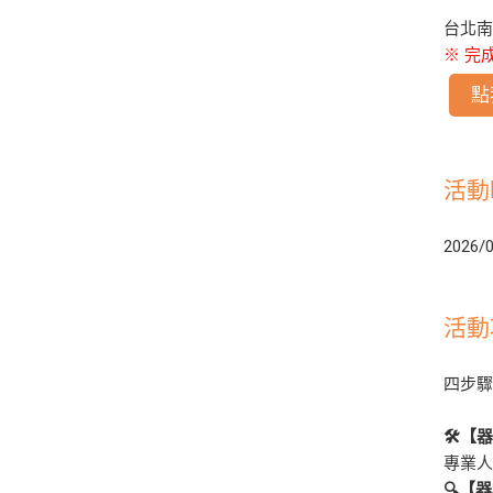
台北南港
※ 完
點
活動
2026/0
活動
四步
🛠️
專業
🔍【