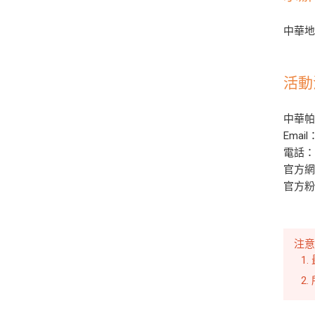
中華
活動
中華帕拉林
Email
電話：(
官方
官方
注