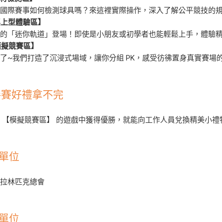
道國際賽事如何檢測球具嗎？來這裡實際操作，深入了解公平競技的
桌上型體驗區】
愛的「迷你軌道」登場！即使是小朋友或初學者也能輕鬆上手，體驗
模擬競賽區】
了~我們打造了沉浸式場域，讓你分組 PK，感受彷彿置身真實賽場
 參賽好禮拿不完
 【模擬競賽區】 的遊戲中獲得優勝，就能向工作人員兌換精美小
單位
帕拉林匹克總會
單位