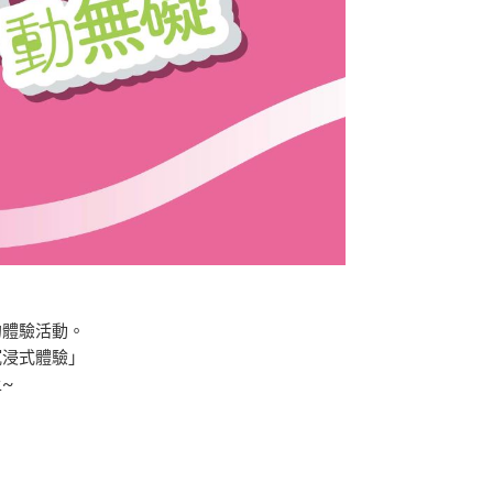
的體驗活動。
沉浸式體驗」
~