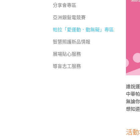
分享會專區
亞洲銀髮電競賽
帕拉「愛運動．動無礙」專區
智慧照護新品情報
展場貼心服務
導盲志工服務
誰說
中華
無論
想知道
活動