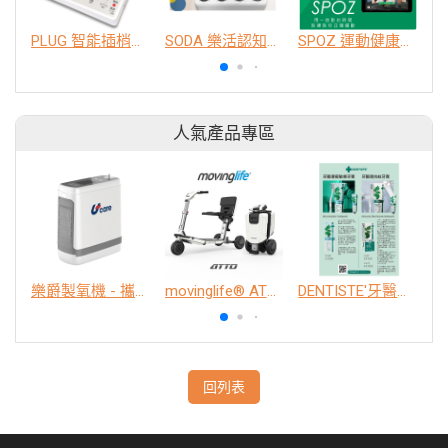
PLUG 智能插梢認知訓練機
SODA 樂活認知訓練機
SPOZ 運動健康養成系統
人氣產品專區
樂爵製氧機 - 攜帶型
movinglife® ATTO新世代電動代步車 經典款
DENTISTE'牙醫選極敏感牙膏、抗蛀牙膏
K
回列表