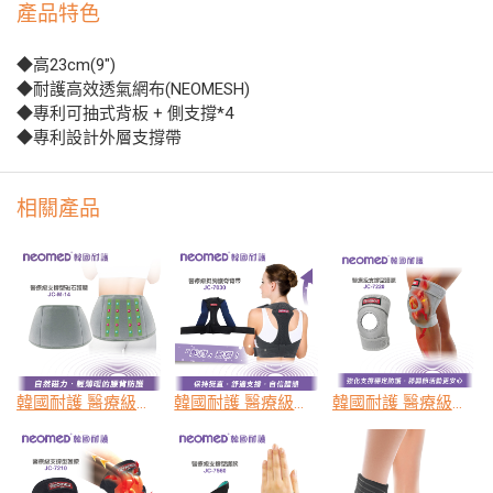
產品特色
◆高23cm(9")
◆耐護高效透氣網布(NEOMESH)
◆專利可抽式背板 + 側支撐*4
◆專利設計外層支撐帶
相關產品
韓國耐護 醫療級支撐型磁石護腰 JC-M-14
韓國耐護 醫療級挺胸護脊背帶 JC-7030
韓國耐護 醫療級支撐型護膝 JC-7220