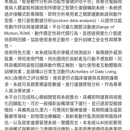
本展品「智慧動作分析與功能性復健評估平台」係整合電腦視
覺與人體姿態辨識技術所開發之智慧化復健輔助系統。系統透
過非接觸式影像擷取，即時分析使用者之關節運動軌跡與動作
型態，進行姿態數據分析(posture data analysis)，以提供功能
性動作評估與復健建議。平台可量化關節活動度(Range of
Motion, ROM)、動作穩定性與代償行為，並透過視覺化介面提
供即時回饋，協助使用者修正動作，提升訓練之安全性與精準
性。
技術特色方面，本系統採用非穿戴式偵測設計，無需額外感測
裝置，降低使用門檻，特別適用於高齡者及行動不便族群。同
時具備即時姿態回饋與動作矯正機制，強化使用者互動體驗與
訓練效果；並建構以日常生活動作(Activities of Daily Living,
ADL)為導向之評估模型，使其更符合臨床復健與長期照護需
求。系統可長期累積姿態數據，進行復健歷程分析，作為專業
人員決策依據。
本平台已完成核心模組開發與系統整合，具備即時運算與視覺
化回饋能力，可於一般攝影設備環境下運行，並已達原型驗證
階段，具備商品化潛力。可應用於醫療復健、長期照護及遠距
醫療等場域，如物理治療輔助、高齡者動作監測與跌倒風險評
估，以及居家復健管理系統。整體而言，本系統以AI技術實現
非接觸式與數據化之復健評估機制，具高度應用價值與產業發