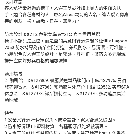
設計理念:
客人號稱最舒適的椅子，人體工學設計加上寬大的坐面與扶
手，適合各種身材的人。取名Alissa親切的人名，讓人感到像身
旁的朋友一樣，熟悉、自在、無壓力。
防水設計 &#215; 色彩美學 &#215; 商空實用首選
椅子不該只是座位，而是空間美感與舒適體驗的延伸。Lagoon
7050 防水椅專為商業空間打造，兼具防水、易清潔、可堆疊、
亮麗配色與人體工學設計，是餐廳、咖啡館、旅宿與多元場域
提升空間坪效與風格的理想選擇。
適用場域
☕ 咖啡館｜&#127869;️ 餐廳與連鎖品牌門市｜&#127976; 民宿
旅宿迎賓區｜&#127863; 餐酒館戶外座位｜&#129532; 美容SPA
休息區｜&#127973; 診所接待空間｜&#127970; 多功能展售活
動區域
特色
1.安全又舒適:椅身無銳角、防滑設計，寬大舒適又穩固。
2.防水好清理:PP塑料材質，各種髒汙都能輕鬆清理。
3.人體工學設計:將坐椅的尺寸、寬度、坐高精密設計，久坐不