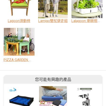
Lagoon滑動椅
Lamigo雙杖健走組
Lalagoon 喇喇棍水耕機
PIZZA GARDEN 園藝療育花盆
您可能有興趣的產品