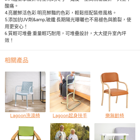
酸痛。
4.亮麗鮮活色彩:明亮鮮豔的色彩，輕鬆搭配裝修風格。
5.添加抗UV劑&amp;玻纖:長期陽光曝曬也不易褪色與脆裂，使
用更安心！
6.質輕可堆疊:重量輕巧耐用，可堆疊設計，大大提升室內坪
效！
相關產品
Lagoon洗澡椅
Lagoon起身扶手
樂無齡椅