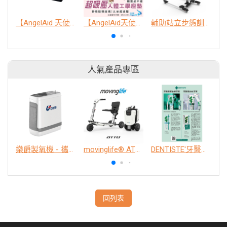
【AngelAid 天使愛】防前傾凝膠坐墊
【AngelAid天使愛】倍爾適™超吸壓人體工學坐墊
輔助站立步態訓練器
人氣產品專區
樂爵製氧機 - 攜帶型
movinglife® ATTO新世代電動代步車 經典款
DENTISTE'牙醫選極敏感牙膏、抗蛀牙膏
K
回列表