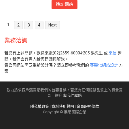
造訪網站
1
2
3
4
Next
業務洽詢
若您有上述問題，歡迎來電(02)2659-6000#205 洪先生 或
來信
詢
問，我們會有專人給您建議與解說。
貴公司網站需要重新設計嗎？請立即參考我們的
客製化網站設計
方
案
致力追求客戶滿意是我們的首要目標，若您有任何服務品質上的寶貴意
見，歡迎
與我們聯絡
隱私權政策
|
資料使用聲明
|
會員服務條款
Copyright © 展昭國際企業