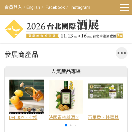
會員登入
English
Facebook
Instagram
參展商產品
人氣產品專區
DELJOY - 七橘干邑利口酒 24%
法國青核桃酒 25%
百里香、蜂蜜與番紅花酒