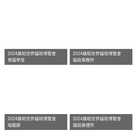
2024展昭世界貓咪博覽會
2024展昭世界貓咪博覽會
育貓學堂
貓政事務所
2024展昭世界貓咪博覽會
2024展昭世界貓咪博覽會
喵藝廊
貓奴換禮所