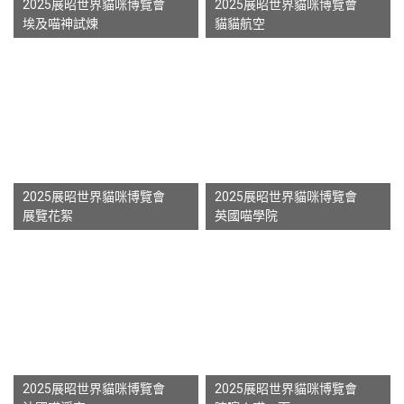
2025展昭世界貓咪博覽會
2025展昭世界貓咪博覽會
埃及喵神試煉
貓貓航空
2025展昭世界貓咪博覽會
2025展昭世界貓咪博覽會
展覽花絮
英國喵學院
2025展昭世界貓咪博覽會
2025展昭世界貓咪博覽會