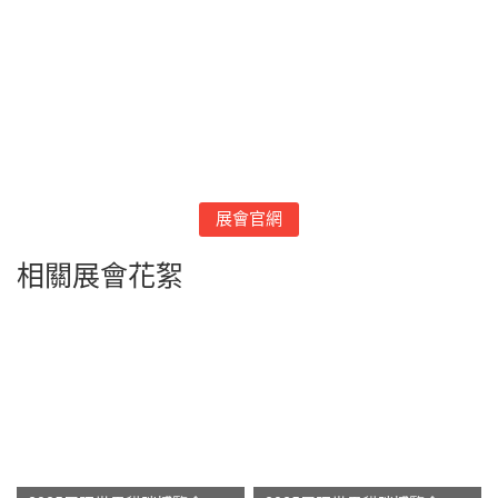
展會官網
相關展會花絮