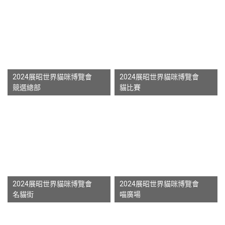
2024展昭世界貓咪博覽會
2024展昭世界貓咪博覽會
競選總部
貓比賽
2024展昭世界貓咪博覽會
2024展昭世界貓咪博覽會
名貓街
喵廣場