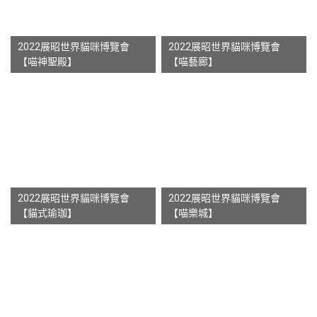
2022展昭世界貓咪博覽會
2022展昭世界貓咪博覽會
【喵神聖殿】
【喵藝廊】
2022展昭世界貓咪博覽會
2022展昭世界貓咪博覽會
【貓式瑜珈】
【喵樂城】