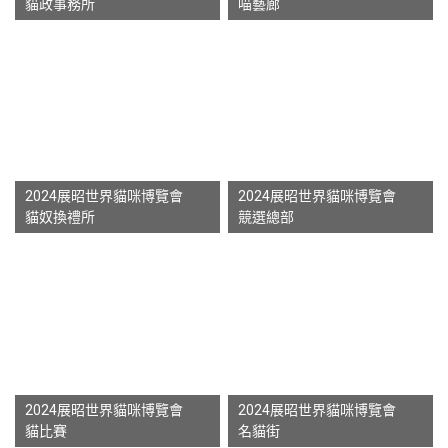
貓政事務所
喵藝廊
2024展昭世界貓咪博覽會
2024展昭世界貓咪博覽會
貓奴換禮所
競選總部
2024展昭世界貓咪博覽會
2024展昭世界貓咪博覽會
貓比賽
名貓街