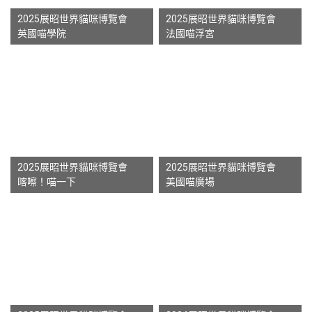
2025展昭世界貓咪博覽會
2025展昭世界貓咪博覽會
英國喵學院
法國喵浮宮
2025展昭世界貓咪博覽會
2025展昭世界貓咪博覽會
喀嚓！喵一下
美國喵廣場