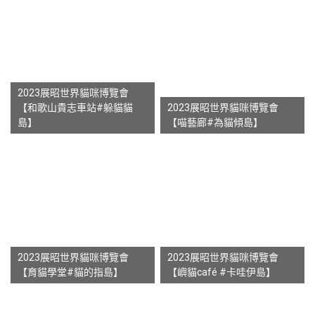
2023展昭世界貓咪博覽會
【和歌山貴志車站#躲貓貓
2023展昭世界貓咪博覽會
島】
【喵藝廊#為貓傾島】
2023展昭世界貓咪博覽會
2023展昭世界貓咪博覽會
【育貓學堂#貓的指島】
【嶼貓café #卡哇伊島】