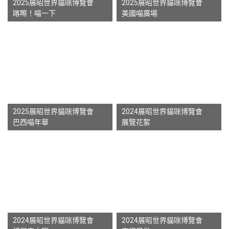
2025展昭世界貓咪博覽會
2025展昭世界貓咪博覽會
喀嚓！喵一下
美國喵廣場
2025展昭世界貓咪博覽會
2024展昭世界貓咪博覽會
巴西喵年華
展覽花絮
2024展昭世界貓咪博覽會
2024展昭世界貓咪博覽會