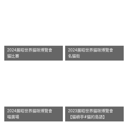
2024展昭世界貓咪博覽會
2024展昭世界貓咪博覽會
貓比賽
名貓街
2024展昭世界貓咪博覽會
2023展昭世界貓咪博覽會
喵廣場
【貓嶼亭#貓的島語】