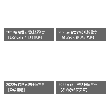
2023展昭世界貓咪博覽會
2023展昭世界貓咪博覽會
【嶼貓café #卡哇伊島】
【鏟屎官大賽 #梳洗島】
2022展昭世界貓咪博覽會
2022展昭世界貓咪博覽會
【全喵開講】
【呼嚕呼嚕聊天室】