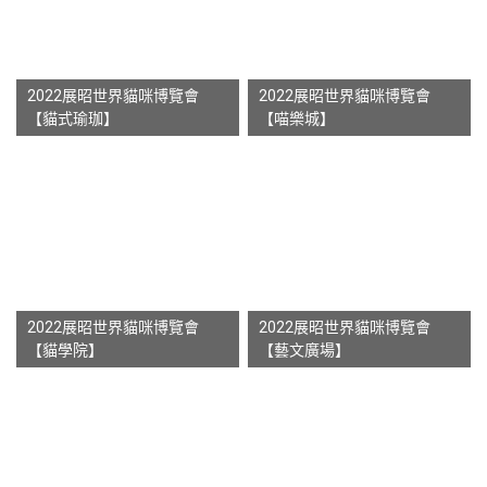
2022展昭世界貓咪博覽會
2022展昭世界貓咪博覽會
【貓式瑜珈】
【喵樂城】
2022展昭世界貓咪博覽會
2022展昭世界貓咪博覽會
【貓學院】
【藝文廣場】