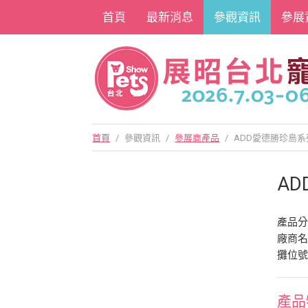
首頁
最新消息
參觀資訊
參展
首頁
/
參觀資訊
/
參展商產品
/
ADD愛德勝珍島
A
產品
廠商
攤位號
產品