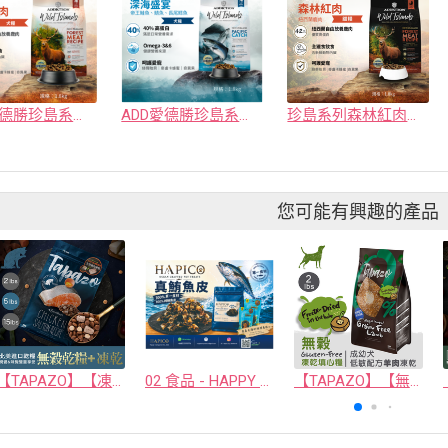
ADD愛德勝珍島系列森林紅肉犬糧
ADD愛德勝珍島系列深海盛宴犬糧
珍島系列森林紅肉貓糧
您可能有興趣的產品
【TAPAZO】【凍乾雙饗宴】成幼貓低敏鮭魚配方 5磅
02 食品 - HAPPY COMPANION CO., LTD.
【TAPAZO】【無穀凍乾填心糧】成幼犬_羊肉配方 2磅(單一肉源)