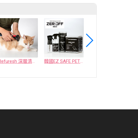
Refuresh 深層清潔寵物廢毛梳
韓國EZ SAFE PET ZEROFF 消臭劑
水魔素【薰衣草除臭】濃縮液【驅蚤蚊】