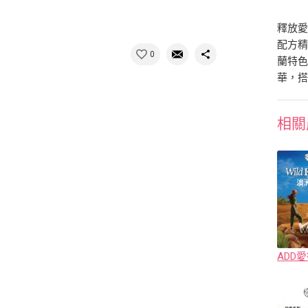
釋放愛
配方
0
蘭特
華，
相關