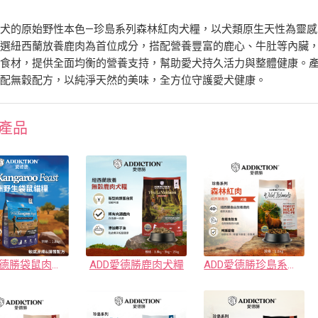
犬的原始野性本色—珍島系列森林紅肉犬糧，以犬類原生天性為靈感
精選紐西蘭放養鹿肉為首位成分，搭配營養豐富的鹿心、牛肚等內臟
色食材，提供全面均衡的營養支持，幫助愛犬持久活力與整體健康。
搭配無穀配方，以純淨天然的美味，全方位守護愛犬健康。
產品
ADD愛德勝袋鼠肉貓糧（新品）
ADD愛德勝鹿肉犬糧
ADD愛德勝珍島系列森林紅肉犬糧