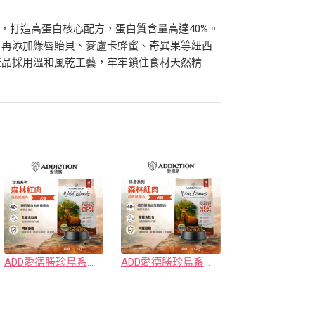
，打造高蛋白核心配方，蛋白質含量高達40%。
，再添加綠唇貽貝、麥盧卡蜂蜜、奇異果等紐西
產品採用溫和風乾工藝，牢牢鎖住食材天然精
ADD愛德勝珍島系列森林紅肉犬糧
ADD愛德勝珍島系列森林紅肉犬糧