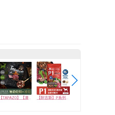
【TAPAZO】【凍乾三重奏】成幼犬低敏羊肉配方 5磅
【耐吉斯】P系列-P1 凍乾多拼無穀鹿肉餐(全齡犬) 4.5磅
05 食品 - PET GUSTO CO.,LTD.