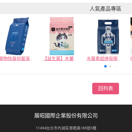
人氣產品專區
寵物除臭抑菌濕紙巾／30抽／無味【4包100】
【益生菌】木薯豆腐砂/豆腐砂 (1包最低$119起)抽貓砂機
水魔素超速吸寵物尿布墊買1送1
回列表
展昭國際企業股份有限公司
11494台北市內湖區港墘路185號3樓