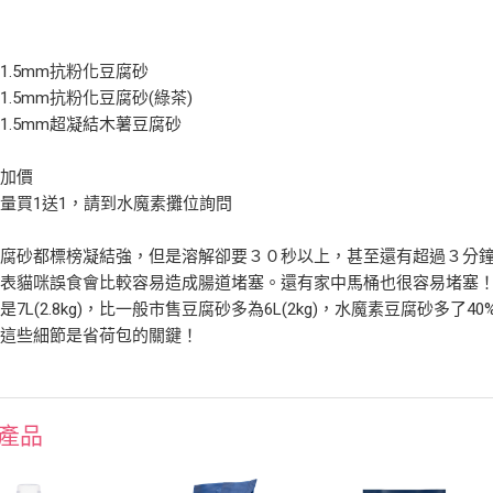
級
1.5mm抗粉化豆腐砂
1.5mm抗粉化豆腐砂(綠茶)
1.5mm超凝結木薯豆腐砂
不加價
量買1送1，請到水魔素攤位詢問
豆腐砂都標榜凝結強，但是溶解卻要３０秒以上，甚至還有超過３分
代表貓咪誤食會比較容易造成腸道堵塞。還有家中馬桶也很容易堵塞
是7L(2.8kg)，比一般市售豆腐砂多為6L(2kg)，水魔素豆腐砂多
，這些細節是省荷包的關鍵！
產品