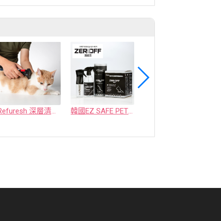
Refuresh 深層清潔寵物廢毛梳
韓國EZ SAFE PET ZEROFF 消臭劑
水魔素【薰衣草除臭】濃縮液【驅蚤蚊】