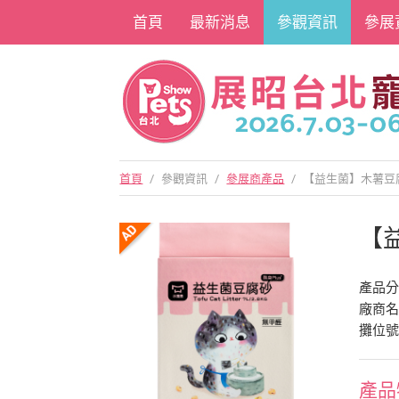
首頁
最新消息
參觀資訊
參展
首頁
/
參觀資訊
/
參展商產品
/
【益生菌】木薯豆腐砂
【
產品
廠商
攤位號
產品