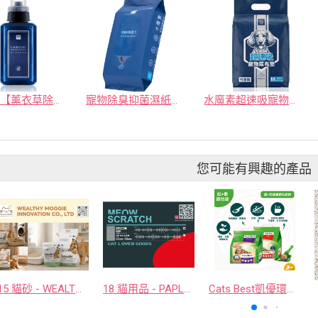
水魔素【薰衣草除臭】濃縮液【驅蚤蚊】
寵物除臭抑菌濕紙巾／30抽／無味【4包100】
水魔素超速吸寵物尿布墊買1送1
您可能有興趣的產品
15 貓砂 - WEALTHY MOGGIE INNOVATION CO., LTD.
18 貓用品 - PAPLUTO CO., LTD
Cats Best凱優環保木屑砂