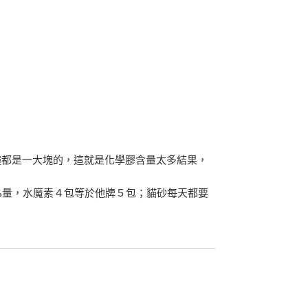
鐘都是一大塊的，這就是化學膠含量太多結果，
！
了40%量，水魔素４包等於他牌５包；貓砂每天都要