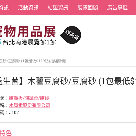
資訊
活動資訊
結盟資訊
展覽回顧
廣告專區
/豆腐砂 (1包最低$119起)抽貓砂機
益生菌】木薯豆腐砂/豆腐砂 (1包最低$
分類：
貓抓板/貓跳台/貓砂
名稱：
水魔素股份有限公司
碼：J102
特色