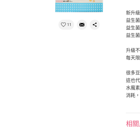
新升
益生菌
11
益生菌
益生菌
升級
每天限
很多
這也
水魔素
消耗
相關