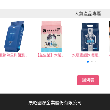
人氣產品專區
寵物除臭抑菌濕紙巾／30抽／無味【4包100】
【益生菌】木薯豆腐砂/豆腐砂 (1包最低$119起)抽貓砂機
水魔素超速吸寵物尿布墊買1送1
回列表
展昭國際企業股份有限公司