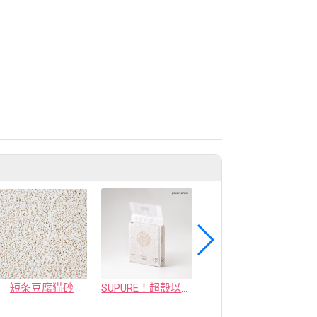
短条豆腐猫砂
SUPURE！超殼以條型豆腐砂
木薯猫砂