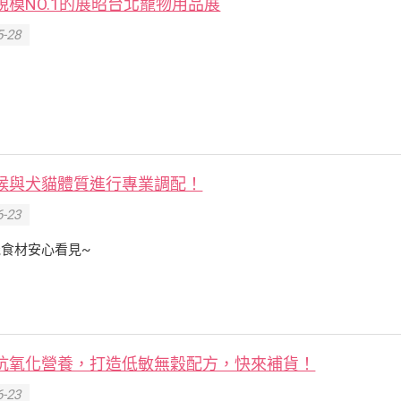
模NO.1的展昭台北寵物用品展
-28
候與犬貓體質進行專業調配！
-23
食材安心看見~
抗氧化營養，打造低敏無穀配方，快來補貨！
-23