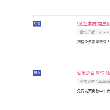
❗就在本周❗開展倒
展會
發佈日期：2026-07
把握免費索票機會！
🚨緊急🚨 就
展會
發佈日期：2026-06
免費索票倒數中！進