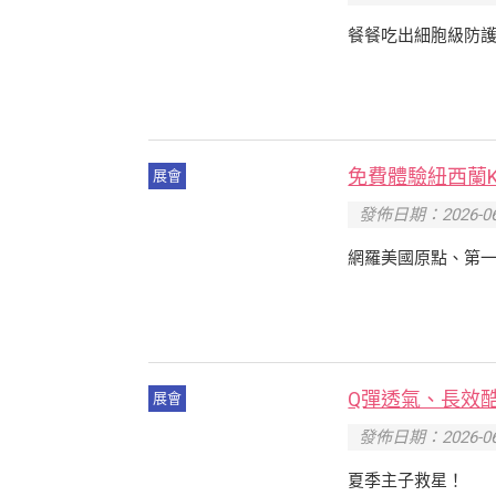
餐餐吃出細胞級防
免費體驗紐西蘭
展會
發佈日期：2026-06
網羅美國原點、第
Q彈透氣、長效
展會
發佈日期：2026-06
夏季主子救星！