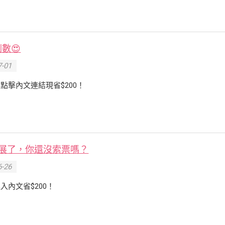
數😍
-01
點擊內文連結現省$200！
快開展了，你還沒索票嗎？
-26
入內文省$200！