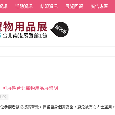
資訊
活動資訊
結盟資訊
展覽回顧
廣告專區
】📢展昭台北寵物用品展聲明
-29
各位參觀者務必提高警覺，保護自身個資安全，避免被有心人士盜用