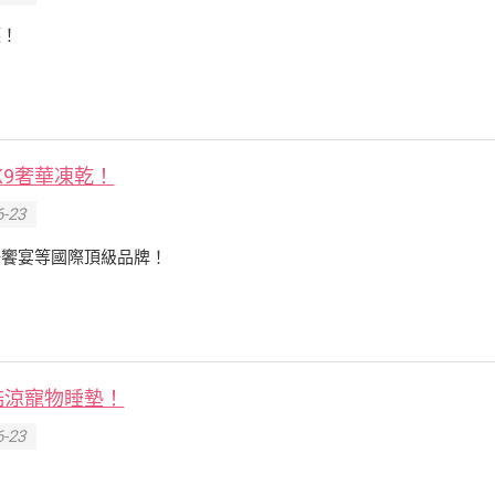
護！
K9奢華凍乾！
-23
一饗宴等國際頂級品牌！
酷涼寵物睡墊！
-23