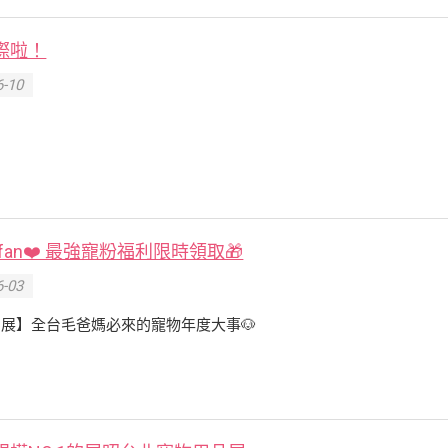
際啦！
-10
gest fan❤️ 最強寵粉福利限時領取🎁
-03
展】全台毛爸媽必來的寵物年度大事🐶