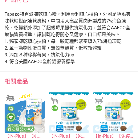
Tapazo特百滋凍乾填心糧，利用專利填心技術，外圈是酥脆美
味乾糧搭配凍乾裹粉，中間填入高品質肉源製成的7%海魚凍
乾，乾糧額外添加了超級莓果提供抗氧化力，並符合AAFCO全
齡貓營養標準，讓貓咪吃得開心又健康，口口都是美味。
1. 獨家凍乾填心技術，每一顆乾糧都緊密填入7%海魚凍乾
2. 單一動物性蛋白質，無穀無麩質，低敏新體驗
3. 添加８種珍稀莓果，抗氧化力up
4. 符合美國AAFCO全齡貓營養標準
相關產品
【IN-Plus】【肌力保健】萬用機能羊奶 #2 好心肌配方 (50克x4包)(犬貓保健品)
【IN-Plus】【免疫保健】犬用12合1超能維他命 60顆(狗保健品)(軟錠型)
【In-Plus】【免疫保健】貓用12合1超能維他命