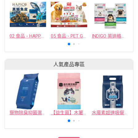
02 食品 - HAPPY COMPANION CO., LTD.
05 食品 - PET GUSTO CO.,LTD.
INDIGO 英迪格有機犬糧
人氣產品專區
寵物除臭抑菌濕紙巾／30抽／無味【4包100】
【益生菌】木薯豆腐砂/豆腐砂 (1包最低$119起)抽貓砂機
水魔素超速吸寵物尿布墊買1送1