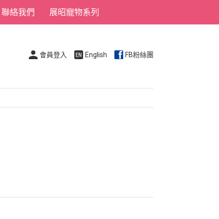
聯絡我們
展昭寵物系列
會員登入
English
FB粉絲團