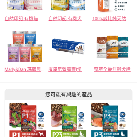
自然印記 有機貓糧 雞肉/鮭魚
自然印記 有機犬糧 鴨肉/鮭魚
100%威比純天然挪威鮭魚油
Marly&Dan 瑪麗與丹 法國鮭魚機能寵物零食
康恩尼營養膏|常備版
甄萃全齡無穀犬糧
您可能有興趣的產品