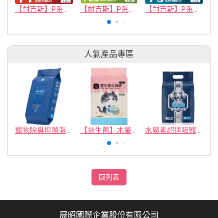
【耐吉斯】P系列-P1 凍乾多拼無穀鹿肉餐(全齡犬) 4.5磅
【耐吉斯】P系列-P23凍乾填心無穀雞肉餐(全齡貓)
【耐吉斯】P系列-P3 凍乾多拼無穀鮭魚餐(全齡貓)
人氣產品專區
寵物除臭抑菌濕紙巾／30抽／無味【4包100】
【益生菌】木薯豆腐砂/豆腐砂 (1包最低$119起)抽貓砂機
水魔素超速吸寵物尿布墊買1送1
回列表
展昭國際企業股份有限公司