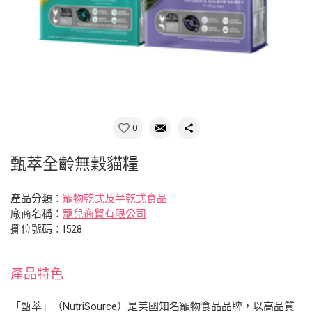
0
甄萃全齡無穀貓糧
產品分類：
寵物乾式及半乾式食品
廠商名稱：
寵兒商貿有限公司
攤位號碼：I528
產品特色
「甄萃」（NutriSource）是美國知名寵物食品品牌，以高品質