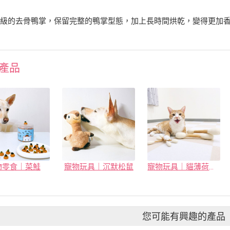
等級的去骨鴨掌，保留完整的鴨掌型態，加上長時間烘乾，變得更加
產品
物零食｜菜鮭
寵物玩具｜沉默松鼠
寵物玩具｜貓薄荷棉花棒
您可能有興趣的產品