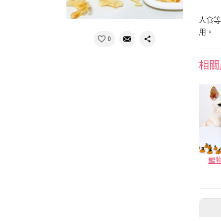
人食
用。
0
相關
寵