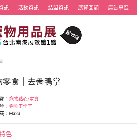
資訊
活動資訊
結盟資訊
展覽回顧
廣告專區
掌
物零食｜去骨鴨掌
分類：
寵物點心/零食
名稱：
狗嶼工作室
碼：M333
特色