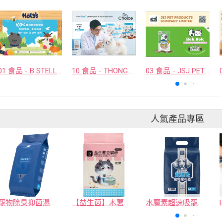
01 食品 - B STELLAR COMPANY LIMITED
10 食品 - THONGLOR PET HOSJPITAL CO., LTD.
03 食品 - JSJ PET PRODUCTS COMPANY LIMITED
人氣產品專區
寵物除臭抑菌濕紙巾／30抽／無味【4包100】
【益生菌】木薯豆腐砂/豆腐砂 (1包最低$119起)抽貓砂機
水魔素超速吸寵物尿布墊買1送1