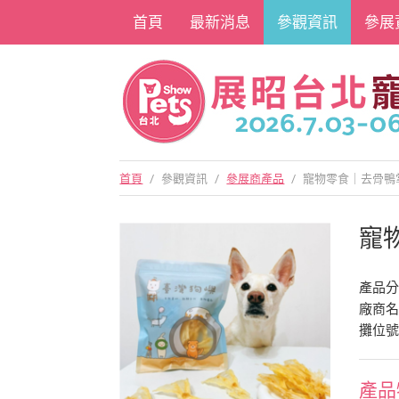
首頁
最新消息
參觀資訊
參展
首頁
/
參觀資訊
/
參展商產品
/
寵物零食｜去骨鴨
寵
產品
廠商
攤位號
產品