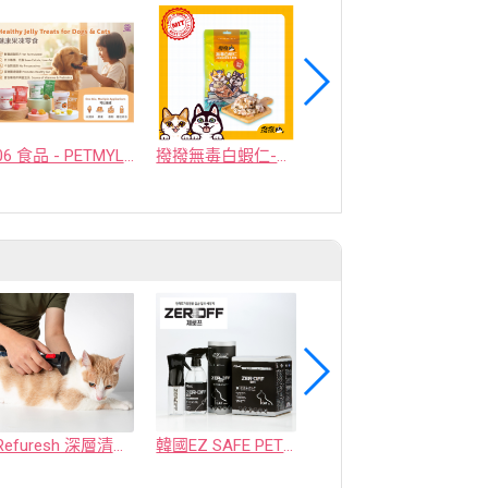
06 食品 - PETMYLI COMPANY LIMITED
撥撥無毒白蝦仁-東部純淨海水養殖，貓狗適用原肉凍乾
撥撥台灣牛補鐵丁-嚴選神農獎御牧牛，貓狗適用原肉凍乾
Refuresh 深層清潔寵物廢毛梳
韓國EZ SAFE PET ZEROFF 消臭劑
水魔素【薰衣草除臭】濃縮液【驅蚤蚊】