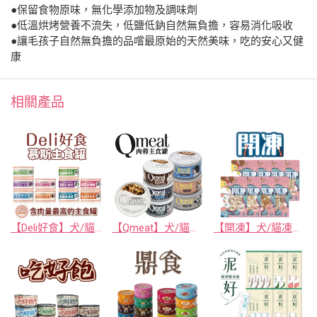
●保留食物原味，無化學添加物及調味劑
●低溫烘烤營養不流失，低鹽低鈉自然無負擔，容易消化吸收
●讓毛孩子自然無負擔的品嚐最原始的天然美味，吃的安心又健
康
相關產品
【Deli好食】犬/貓慕斯主食罐
【Qmeat】犬/貓肉蓉主食罐
【開凍】犬/貓凍乾零食