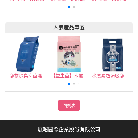
人氣產品專區
寵物除臭抑菌濕紙巾／30抽／無味【4包100】
【益生菌】木薯豆腐砂/豆腐砂 (1包最低$119起)抽貓砂機
水魔素超速吸寵物尿布墊買1送1
回列表
展昭國際企業股份有限公司