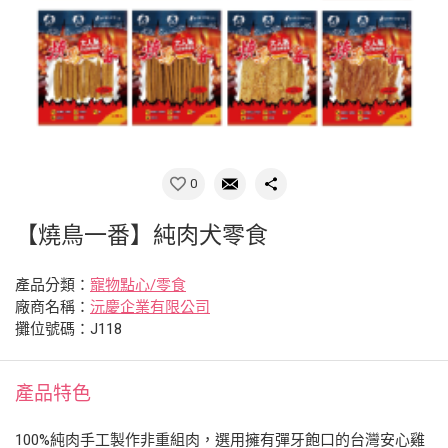
0
【燒鳥一番】純肉犬零食
產品分類：
寵物點心/零食
廠商名稱：
沅慶企業有限公司
攤位號碼：J118
產品特色
100%純肉手工製作非重組肉，選用擁有彈牙飽口的台灣安心雞