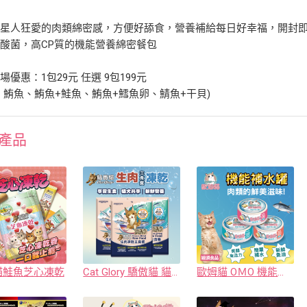
星人狂愛的肉類綿密感，方便好舔食，營養補給每日好幸福，開封即食
酸菌，高CP質的機能營養綿密餐包
場優惠：1包29元 任選 9包199元
：鮪魚、鮪魚+鮭魚、鮪魚+鱈魚卵、鯖魚+干貝)
產品
貓鮭魚芝心凍乾
Cat Glory 驕傲貓 貓犬共享生肉凍乾主食餐
歐姆貓 OＭO 機能補水罐