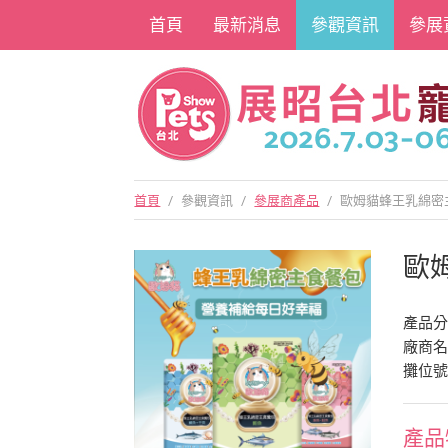
首頁
最新消息
參觀資訊
參展
首頁
/
參觀資訊
/
參展商產品
/
歐姆貓蜂王乳綿密
歐
產品
廠商
攤位號
產品