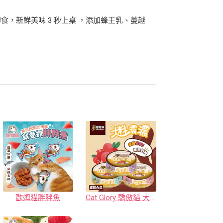
，新鮮美味 3 秒上桌 ，添加蜂王乳、蔓越
歐姆貓胖胖魚
Cat Glory 驕傲貓 大料濃濃 主食罐