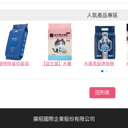
人氣產品專區
寵物除臭抑菌濕紙巾／30抽／無味【4包100】
【益生菌】木薯豆腐砂/豆腐砂 (1包最低$119起)抽貓砂機
水魔素超速吸寵物尿布墊買1送1
回列表
展昭國際企業股份有限公司