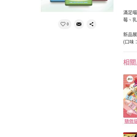
滿足喵
莓、乳
0
新品展
(口味
相關
驕傲