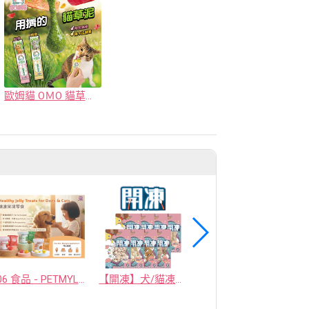
歐姆貓 OＭO 貓草肉泥
06 食品 - PETMYLI COMPANY LIMITED
【開凍】犬/貓凍乾零食
小麥草種子100g