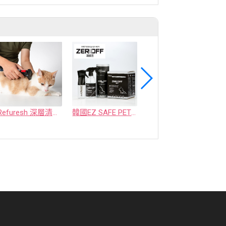
Refuresh 深層清潔寵物廢毛梳
韓國EZ SAFE PET ZEROFF 消臭劑
水魔素【薰衣草除臭】濃縮液【驅蚤蚊】