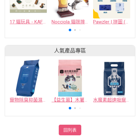
17 貓玩具 - KAFBO COMPANY LIMITED
Nocciola 貓咪摔跤手套互動貓玩具（內含貓薄荷包）
Pawzler | 拼圖 (難度等級三)
人氣產品專區
寵物除臭抑菌濕紙巾／30抽／無味【4包100】
【益生菌】木薯豆腐砂/豆腐砂 (1包最低$119起)抽貓砂機
水魔素超速吸寵物尿布墊買1送1
回列表