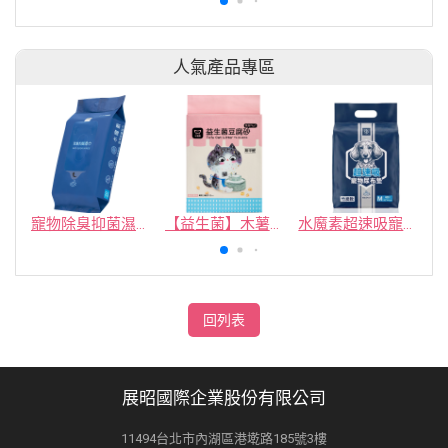
人氣產品專區
寵物除臭抑菌濕紙巾／30抽／無味【4包100】
【益生菌】木薯豆腐砂/豆腐砂 (1包最低$119起)抽貓砂機
水魔素超速吸寵物尿布墊買1送1
回列表
展昭國際企業股份有限公司
11494台北市內湖區港墘路185號3樓