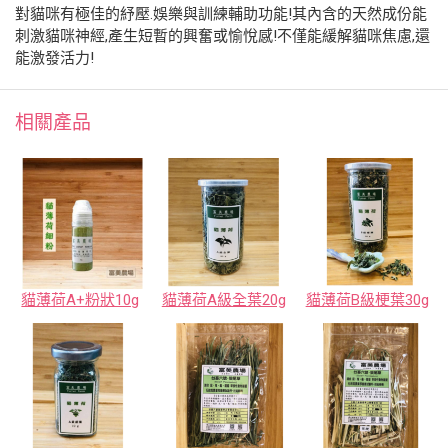
對貓咪有極佳的紓壓.娛樂與訓練輔助功能!其內含的天然成份能
刺激貓咪神經,產生短暫的興奮或愉悅感!不僅能緩解貓咪焦慮,還
能激發活力!
相關產品
貓薄荷A+粉狀10g
貓薄荷A級全葉20g
貓薄荷B級梗葉30g