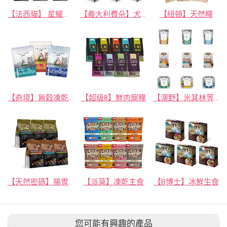
【法西貓】 星耀奢華 餐包
【義大利費朵】犬優格/冰淇淋
【紐頓】天然糧
【奇境】無穀凍乾貓糧
【超級8】鮮肉寵糧
【澳野】米其林等級舒肥餐-完美蛋白質 低溫烹煮
【天然密碼】腸胃保健配方寵糧
【派莫】凍乾主食
【B博士】冰鮮生食
您可能有興趣的產品