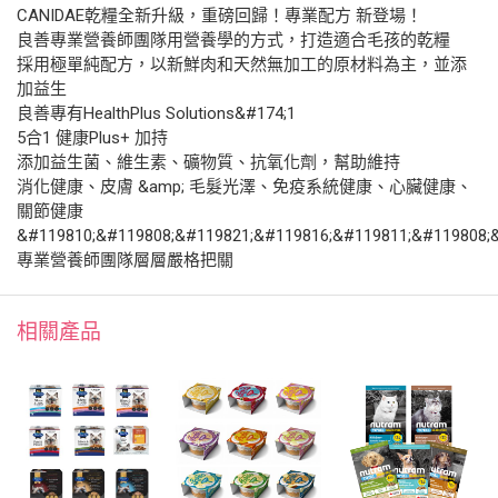
CANIDAE乾糧全新升級，重磅回歸！專業配方 新登場！
良善專業營養師團隊用營養學的方式，打造適合毛孩的乾糧
採用極單純配方，以新鮮肉和天然無加工的原材料為主，並添
加益生
良善專有HealthPlus Solutions&#174;1
5合1 健康Plus+ 加持
添加益生菌、維生素、礦物質、抗氧化劑，幫助維持
消化健康、皮膚 &amp; 毛髮光澤、免疫系統健康、心臟健康、
關節健康
&#119810;&#119808;&#119821;&#119816;&#119811;&#119808;
專業營養師團隊層層嚴格把關
相關產品