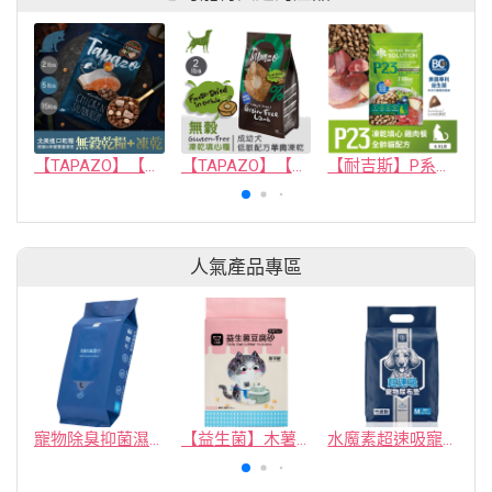
【TAPAZO】【凍乾雙饗宴】成幼貓低敏鮭魚配方 5磅
【TAPAZO】【無穀凍乾填心糧】成幼犬_羊肉配方 2磅(單一肉源)
【耐吉斯】P系列-P23凍乾填心無穀雞肉餐(全齡貓)
人氣產品專區
寵物除臭抑菌濕紙巾／30抽／無味【4包100】
【益生菌】木薯豆腐砂/豆腐砂 (1包最低$119起)抽貓砂機
水魔素超速吸寵物尿布墊買1送1