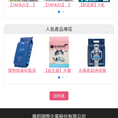
【TAPAZO】【無穀凍乾填心糧】成幼犬_羊肉配方 2磅(單一肉源)
【TAPAZO】【凍乾填心糧】成幼貓無穀海魚配方(單一肉源)
【耐吉斯】P系列-P3 凍乾多拼無穀鮭魚餐(全齡貓)
人氣產品專區
寵物除臭抑菌濕紙巾／30抽／無味【4包100】
【益生菌】木薯豆腐砂/豆腐砂 (1包最低$119起)抽貓砂機
水魔素超速吸寵物尿布墊買1送1
回列表
展昭國際企業股份有限公司