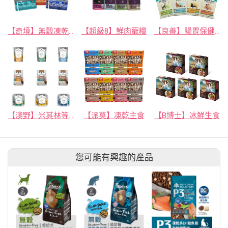
【奇境】無穀凍乾貓糧
【超級8】鮮肉寵糧
【良善】腸胃保健配方5合1健康Plus
【澳野】米其林等級舒肥餐-完美蛋白質 低溫烹煮
【派莫】凍乾主食
【B博士】冰鮮生食
您可能有興趣的產品