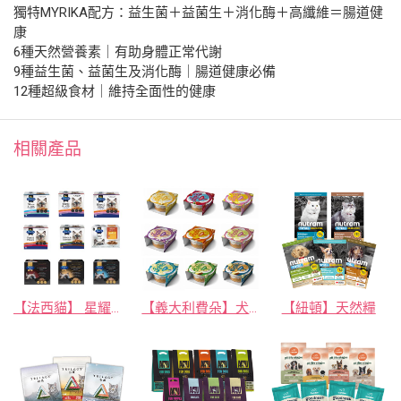
獨特MYRIKA配方：益生菌＋益菌生＋消化酶＋高纖維＝腸道健
康
6種天然營養素｜有助身體正常代謝
9種益生菌、益菌生及消化酶｜腸道健康必備
12種超級食材｜維持全面性的健康
相關產品
【法西貓】 星耀奢華 餐包
【義大利費朵】犬優格/冰淇淋
【紐頓】天然糧