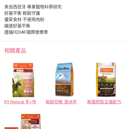
來自西班牙 專業寵物科學研究
好菌平衡 輕鬆守護
優質食材 不使用肉粉
腸道好菌平衡
遵循FEDIAF國際營標準
相關產品
K9 Natural 羊+帝王鮭 貓咪凍乾鮮肉餐 320克
無穀低敏 澳洲羊肉全犬配方
美國原點全貓配方無穀雞肉 5公斤