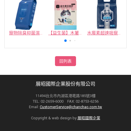
寵物除臭抑菌濕紙巾／30抽／無味【4包100】
【益生菌】木薯豆腐砂/豆腐砂 (1包最低$119起)抽貓砂機
水魔素超速吸寵物尿布墊買1送1
回列表
展昭國際企業股份有限公司
11494台北市內湖區港墘路185號3樓
TEL: 02-2659-6000 FAX: 02-8753-6256
Email:
CustomerService@chanchao.com.tw
Copyright & web design by
展昭國際企業