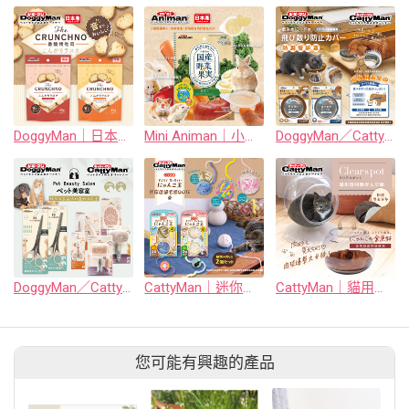
DoggyMan｜日本製犬用香脆烤吐司系列
Mini Animan｜小動物用綜合蔬果果凍
DoggyMan／CattyMan｜犬貓用防濺餐碗罩
DoggyMan／CattyMan｜BS系列寵物梳具
CattyMan｜迷你逗貓毛線QQ球系列
CattyMan｜貓用透明懸浮太空艙／金魚缽睡窩系列
您可能有興趣的產品