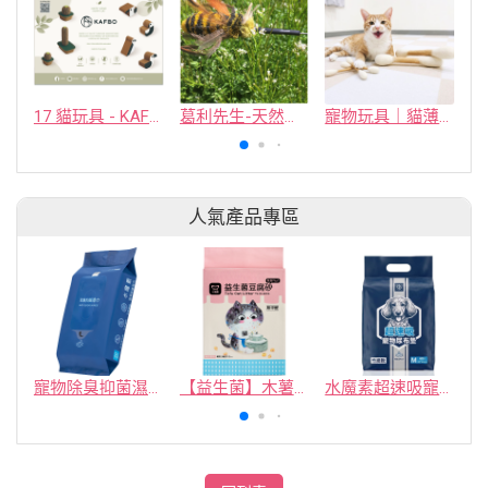
17 貓玩具 - KAFBO COMPANY LIMITED
葛利先生-天然動物毛玩具
寵物玩具｜貓薄荷棉花棒
人氣產品專區
寵物除臭抑菌濕紙巾／30抽／無味【4包100】
【益生菌】木薯豆腐砂/豆腐砂 (1包最低$119起)抽貓砂機
水魔素超速吸寵物尿布墊買1送1