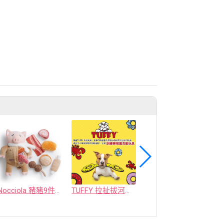
Nocciola 豬豬9件套豐容藏食狗玩具
TUFFY 拉扯拔河玩具
貓本屋 30cm手工純羊毛彩色巨大棉花棒貓玩具