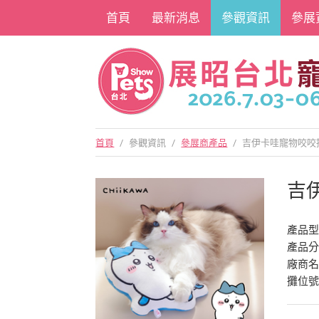
首頁
最新消息
參觀資訊
參展
首頁
/
參觀資訊
/
參展商產品
/
吉伊卡哇寵物咬咬
吉
產品型號
產品
廠商
攤位號