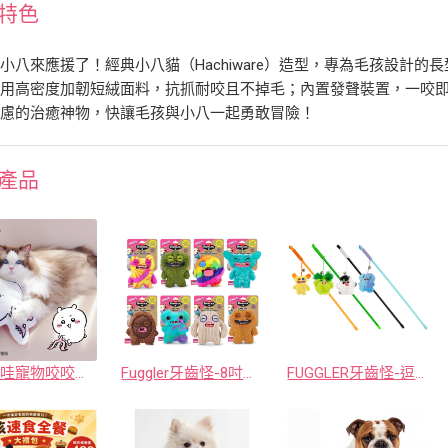
特色
小八來應援了！經典小八貓（Hachiware）造型，專為毛孩設計
採用高密度加韌短絨面料，抗抓耐咬且不掉毛；內置發聲裝置，一咬
焦慮的治癒神物，快讓毛孩與小八一起勇敢冒險！
產品
吉伊卡哇寵物咬咬抱枕-吉伊卡哇
Fuggler牙齒怪-8吋瘋狂啾啾系列(8款各1)
FUGGLER牙齒怪-逗貓棒 隨機一款