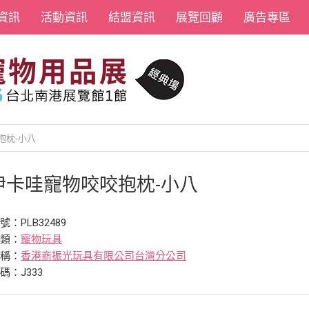
資訊
活動資訊
結盟資訊
展覽回顧
廣告專區
抱枕-小八
伊卡哇寵物咬咬抱枕-小八
：PLB32489
分類：
寵物玩具
名稱：
香港商振光玩具有限公司台灣分公司
碼：J333