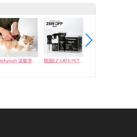
Refuresh 深層清潔寵物廢毛梳
韓國EZ SAFE PET ZEROFF 消臭劑
水魔素【薰衣草除臭】濃縮液【驅蚤蚊】