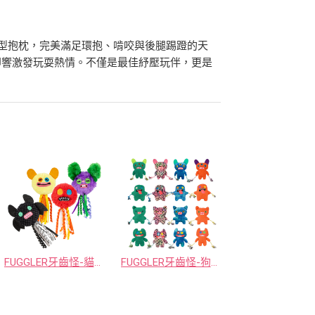
的長型抱枕，完美滿足環抱、啃咬與後腿踢蹬的天
即響激發玩耍熱情。不僅是最佳紓壓玩伴，更是
FUGGLER牙齒怪-貓咪球球 隨機一款
FUGGLER牙齒怪-狗狗啾啾玩偶S3 隨機一款