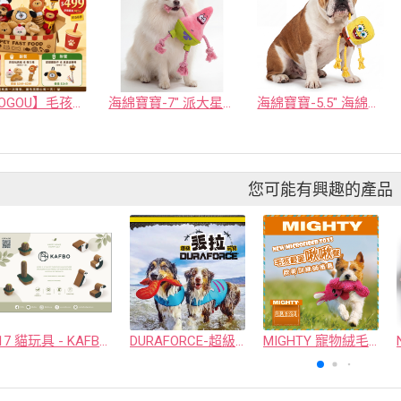
【TUTOGOU】毛孩速食派對：瘋狂美味寵物玩具驚喜盲包
海綿寶寶-7" 派大星繩環寵物玩具-中
海綿寶寶-5.5" 海綿寶寶拉繩絨毛寵物玩具-中
您可能有興趣的產品
17 貓玩具 - KAFBO COMPANY LIMITED
DURAFORCE-超級丟拉玩具
MIGHTY 寵物絨毛玩具