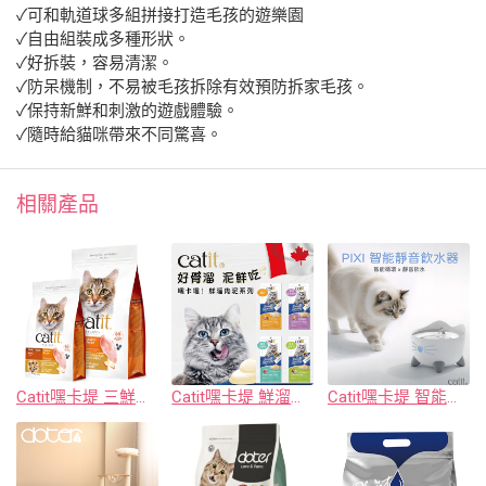
✓可和軌道球多組拼接打造毛孩的遊樂園
✓自由組裝成多種形狀。
✓好拆裝，容易清潔。
✓防呆機制，不易被毛孩拆除有效預防拆家毛孩。
✓保持新鮮和刺激的遊戲體驗。
✓隨時給貓咪帶來不同驚喜。
相關產品
Catit嘿卡堤 三鮮凍乾糧
Catit嘿卡堤 鮮溜肉泥
Catit嘿卡堤 智能靜音飲水器2.5L系列