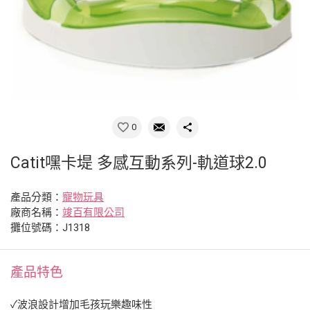
0
Catit嘿卡堤 多感互動系列-軌道球2.0
產品分類：
寵物玩具
廠商名稱：
竣百有限公司
攤位號碼：J1318
產品特色
✓波浪設計增加毛孩玩樂趣味性