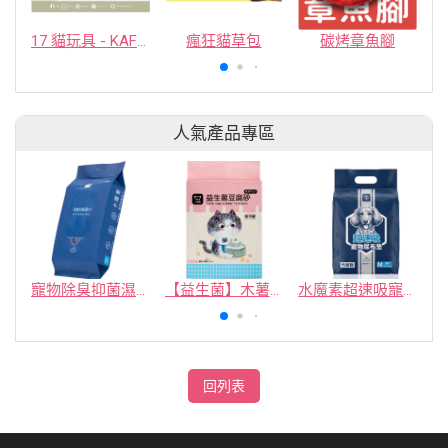
17 貓玩具 - KAFBO COMPANY LIMITED
瘋狂貓草包
碳烤章魚腳
人氣產品專區
寵物除臭抑菌濕紙巾／30抽／無味【4包100】
【益生菌】木薯豆腐砂/豆腐砂 (1包最低$119起)抽貓砂機
水魔素超速吸寵物尿布墊買1送1
回列表