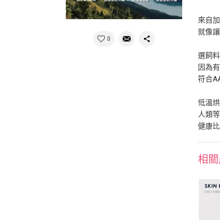
來自
就像
0
選飼料
因為
符合A
低溫烘
人類等
健康比
相關