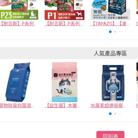
【耐吉斯】P系列-P23凍乾填心無穀雞肉餐(全齡貓)
【耐吉斯】P系列-P1 凍乾多拼無穀鹿肉餐(全齡犬) 4.5磅
【TAPAZO】【凍乾填心糧】成幼貓無穀海魚配方(單一肉源)
人氣產品專區
寵物除臭抑菌濕紙巾／30抽／無味【4包100】
【益生菌】木薯豆腐砂/豆腐砂 (1包最低$119起)抽貓砂機
水魔素超速吸寵物尿布墊買1送1
回列表