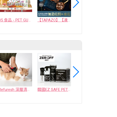
05 食品 - PET GUSTO CO.,LTD.
【TAPAZO】【凍乾雙饗宴】成幼貓低敏鮭魚配方 5磅
【TAPAZO】【凍乾三重奏】成幼犬低敏羊肉配方 5磅
Refuresh 深層清潔寵物廢毛梳
韓國EZ SAFE PET ZEROFF 消臭劑
水魔素【薰衣草除臭】濃縮液【驅蚤蚊】