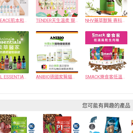
SKIN PEACE肌本和平敏弱醫美沐浴
TENDER天生溫柔 寵物安撫沐浴
NHV藥草獸醫 專科照護保健
ANIMAL ESSENTIALS 藥草醫家
ANIBIO德國家醫貓狗保健系列
SMACK樂食客低溫風乾生肉糧
您可能有興趣的產品