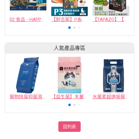
02 食品 - HAPPY COMPANION CO., LTD.
【耐吉斯】P系列-P3 凍乾多拼無穀鮭魚餐(全齡貓)
【TAPAZO】【無穀凍乾填心糧】成幼犬_羊肉配方 2磅(單一肉源)
人氣產品專區
寵物除臭抑菌濕紙巾／30抽／無味【4包100】
【益生菌】木薯豆腐砂/豆腐砂 (1包最低$119起)抽貓砂機
水魔素超速吸寵物尿布墊買1送1
回列表