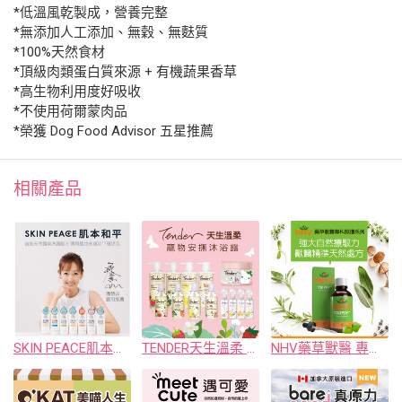
*低溫風乾製成，營養完整
*無添加人工添加、無穀、無麩質
*100%天然食材
*頂級肉類蛋白質來源 + 有機蔬果香草
*高生物利用度好吸收
*不使用荷爾蒙肉品
*榮獲 Dog Food Advisor 五星推薦
相關產品
SKIN PEACE肌本和平敏弱醫美沐浴
TENDER天生溫柔 寵物安撫沐浴
NHV藥草獸醫 專科照護保健