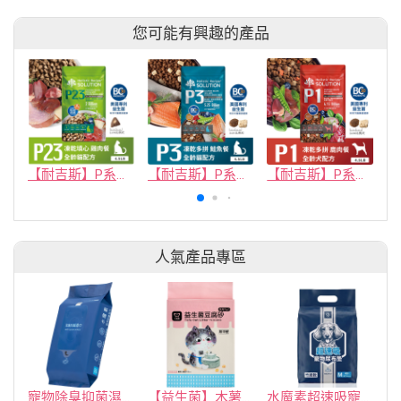
您可能有興趣的產品
【耐吉斯】P系列-P23凍乾填心無穀雞肉餐(全齡貓)
【耐吉斯】P系列-P3 凍乾多拼無穀鮭魚餐(全齡貓)
【耐吉斯】P系列-P1 凍乾多拼無穀鹿肉餐(全齡犬) 4.5磅
人氣產品專區
寵物除臭抑菌濕紙巾／30抽／無味【4包100】
【益生菌】木薯豆腐砂/豆腐砂 (1包最低$119起)抽貓砂機
水魔素超速吸寵物尿布墊買1送1