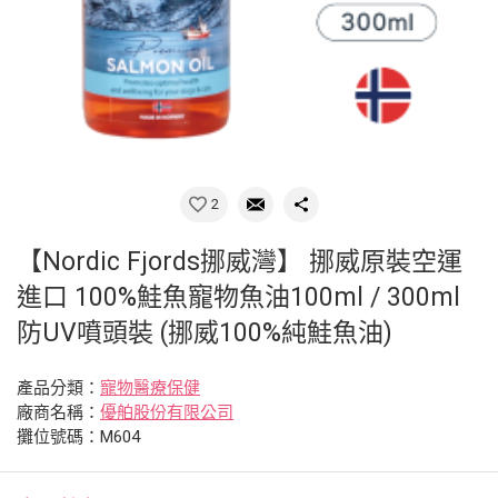
2
【Nordic Fjords挪威灣】 挪威原裝空運
進口 100%鮭魚寵物魚油100ml / 300ml
防UV噴頭裝 (挪威100%純鮭魚油)
產品分類：
寵物醫療保健
廠商名稱：
優舶股份有限公司
攤位號碼：M604