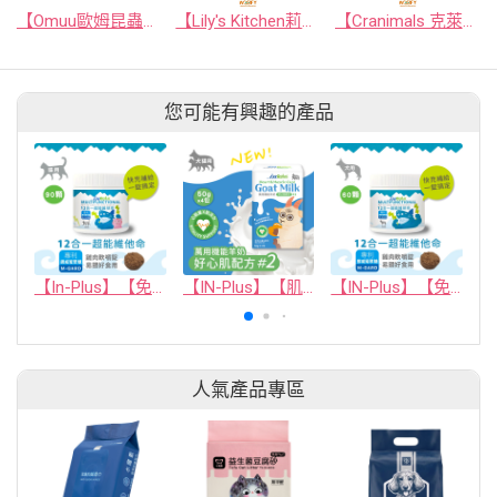
【Omuu歐姆昆蟲】愛爾蘭原裝進口極低敏黑水虻全齡犬寵糧 2kg
【Lily's Kitchen莉莉廚房】英國原裝進口 沃夫潔牙棒/潔牙骨
【Cranimals 克萊莓】蔓越莓泌尿道保健粉全系列(加拿大原裝進口/狗貓寵物蔓越莓粉/藍莓粉)
您可能有興趣的產品
【In-Plus】【免疫保健】貓用12合1超能維他命
【IN-Plus】【肌力保健】萬用機能羊奶 #2 好心肌配方 (50克x4包)(犬貓保健品)
【IN-Plus】【免疫保健】犬用12合1超能維他命 60顆(狗保健品)(軟錠型)
人氣產品專區