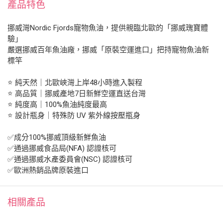
產品特色
挪威灣Nordic Fjords寵物魚油，提供親臨北歐的「挪威瑰寶體
驗」
嚴選挪威百年魚油廠，挪威「原裝空運進口」把持寵物魚油新
標竿
⭐️ 純天然｜北歐峽灣上岸48小時進入製程
⭐️ 高品質｜挪威產地7日新鮮空運直送台灣
⭐️ 純度高｜100%魚油純度最高
⭐️ 設計瓶身｜特殊防 UV 紫外線按壓瓶身
✅成分100%挪威頂級新鮮魚油
✅通過挪威食品局(NFA) 認證核可
✅通過挪威水產委員會(NSC) 認證核可
✅歐洲熱銷品牌原裝進口
相關產品