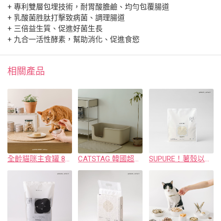
+ 專利雙層包埋技術，耐胃酸膽鹼、均勻包覆腸道
+ 乳酸菌胜肽打擊致病菌、調理腸道
+ 三倍益生質、促進好菌生長
+ 九合一活性酵素，幫助消化、促進食慾
相關產品
全齡貓咪主食罐 80g （首創公開20營養檢驗）
CATSTAG 韓國超大貓砂盆
SUPURE！薯殼以不黏木薯砂