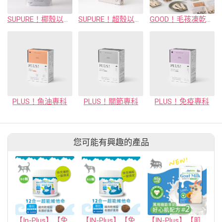
SUPURE！椰殼以無塵礦砂
SUPURE！超殼以條型豆腐砂
GOOD！毛孩凍乾小零嘴（10 種口味）
PLUS！魚油專科
PLUS！關節專科
PLUS！免疫專科
您可能有興趣的產品
【In-Plus】【免疫保健】貓用12合1超能維他命
【IN-Plus】【免疫保健】犬用12合1超能維他命 60顆(狗保健品)(軟錠型)
【IN-Plus】【肌力保健】萬用機能羊奶 #2 好心肌配方 (50克x4包)(犬貓保健品)