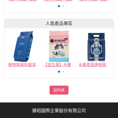
人氣產品專區
寵物除臭抑菌濕紙巾／30抽／無味【4包100】
【益生菌】木薯豆腐砂/豆腐砂 (1包最低$119起)抽貓砂機
水魔素超速吸寵物尿布墊買1送1
回列表
展昭國際企業股份有限公司