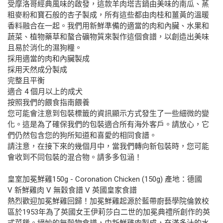
受摩洛哥經典風味的啟發，這款羊肉塔吉鍋由美味的南瓜、蒸
粗麥粉和寶石般的杏子製成，所有這些都由肉桂和薑黃的溫暖
香料融合在一起。我們用新鮮準備的適當的肉和內臟、水果和
蔬菜、植物藥草和螯合礦物質來製作這個食譜，以創造出美味
且易於消化的濕狗糧。
採用適當的肉和內臟製成
採用天然成分製成
完整且平衡
適合 4 個月以上的成犬
按照我們的餵食指南餵養
您可能會注意到包裝標籤的資訊顯示方式發生了一些細微的變
化。這是為了確保我們的包裝適合所有海外客戶。請放心，它
們仍然包含您的狗所知道和喜愛的相同食譜。
請注意，在接下來的幾個月中，當我們轉向新包裝時，您可能
會收到不同包裝的混合物。請多多包涵！
皇室加冕鮮雞150g - Coronation Chicken (150g) 產地：德國
V 新鮮雞肉 V 無穀食譜 V 英國皇家食譜
熱烈歡迎加冕鮮雞回歸！加冕鮮雞起源於藍帶廚藝學院倫敦校
區於1953年為了英國女王伊莉莎白二世的加冕典禮所創作的英