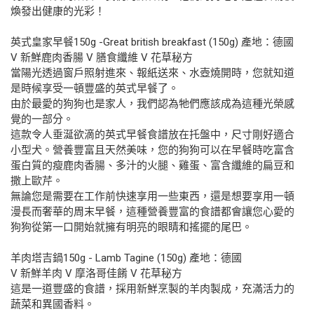
煥發出健康的光彩！
英式皇家早餐150g -Great british breakfast (150g) 產地：德國
V 新鮮鹿肉香腸 V 膳食纖維 V 花草秘方
當陽光透過窗戶照射進來、報紙送來、水壺燒開時，您就知道
是時候享受一頓豐盛的英式早餐了。
由於最愛的狗狗也是家人，我們認為牠們應該成為這種光榮感
覺的一部分。
這款令人垂涎欲滴的英式早餐食譜放在托盤中，尺寸剛好適合
小型犬。營養豐富且天然美味，您的狗狗可以在早餐時吃富含
蛋白質的瘦鹿肉香腸、多汁的火腿、雞蛋、富含纖維的扁豆和
撒上歐芹。
無論您是需要在工作前快速享用一些東西，還是想要享用一頓
漫長而奢華的周末早餐，這種營養豐富的食譜都會讓您心愛的
狗狗從第一口開始就擁有明亮的眼睛和搖擺的尾巴。
羊肉塔吉鍋150g - Lamb Tagine (150g) 產地：德國
V 新鮮羊肉 V 摩洛哥佳餚 V 花草秘方
這是一道豐盛的食譜，採用新鮮烹製的羊肉製成，充滿活力的
蔬菜和異國香料。