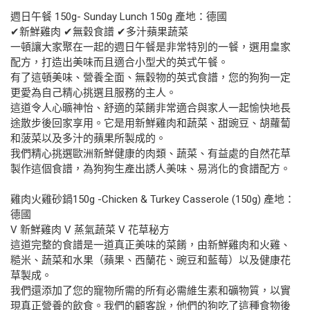
週日午餐 150g- Sunday Lunch 150g 產地：德國
✔新鮮雞肉 ✔無穀食譜 ✔多汁蘋果蔬菜
一頓讓大家聚在一起的週日午餐是非常特別的一餐，選用皇家
配方，打造出美味而且適合小型犬的英式午餐。
有了這頓美味、營養全面、無穀物的英式食譜，您的狗狗一定
更愛為自己精心挑選且服務的主人。
這道令人心曠神怡、舒適的菜餚非常適合與家人一起愉快地長
途散步後回家享用。它是用新鮮雞肉和蔬菜、甜豌豆、胡蘿蔔
和菠菜以及多汁的蘋果所製成的。
我們精心挑選歐洲新鮮健康的肉類、蔬菜、有益處的自然花草
製作這個食譜，為狗狗生產出誘人美味、易消化的食譜配方。
雞肉火雞砂鍋150g -Chicken & Turkey Casserole (150g) 產地：
德國
V 新鮮雞肉 V 蒸氣蔬菜 V 花草秘方
這道完整的食譜是一道真正美味的菜餚，由新鮮雞肉和火雞、
糙米、蔬菜和水果（蘋果、西蘭花、豌豆和藍莓）以及健康花
草製成。
我們還添加了您的寵物所需的所有必需維生素和礦物質，以實
現真正營養的飲食。我們的顧客說，他們的狗吃了這種食物後