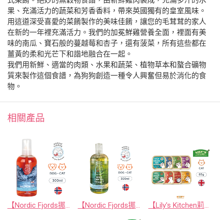
式菜餚。絕妙的無穀物食譜，由新鮮雞肉製成，充滿多汁的水
果、充滿活力的蔬菜和芳香香料，帶來英國獨有的皇室風味。
用這道深受喜愛的菜餚製作的美味佳餚，讓您的毛茸茸的家人
在新的一年裡充滿活力。我們的加冕鮮雞營養全面，裡面有美
味的南瓜、寶石般的蔓越莓和杏子，還有菠菜，所有這些都在
薑黃的柔和光芒下和諧地融合在一起。
我們用新鮮、適當的肉類、水果和蔬菜、植物草本和螯合礦物
質來製作這個食譜，為狗狗創造一種令人興奮但易於消化的食
物。
相關產品
【Nordic Fjords挪威灣】 挪威原裝空運進口 100%鮭魚寵物魚油100ml / 300ml防UV噴頭裝 (挪威100%純鮭魚油)
【Nordic Fjords挪威灣】 挪威原裝空運進口 100%野生魚種寵物魚油 100ml / 300ml 防UV噴頭裝 (挪威100%純野生魚油)
【Lily's Kitchen莉莉廚房】英國原裝進口貓罐頭/貓餐盒 85g