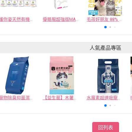
護你姿天然有機寵物保健品
優骼服超強版MAX（貓）
毛孩好朋友 88% Omega-3頂級純魚油 | 60顆/盒
人氣產品專區
寵物除臭抑菌濕紙巾／30抽／無味【4包100】
【益生菌】木薯豆腐砂/豆腐砂 (1包最低$119起)抽貓砂機
水魔素超速吸寵物尿布墊買1送1
回列表