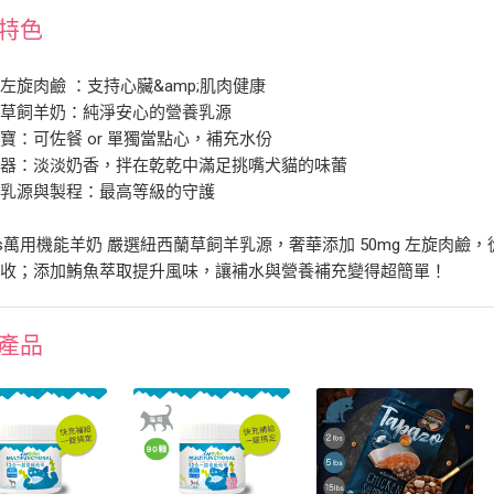
特色
左旋肉鹼 ：支持心臟&amp;肌肉健康
蘭草飼羊奶：純淨安心的營養乳源
寶：可佐餐 or 單獨當點心，補充水份
神器：淡淡奶香，拌在乾乾中滿足挑嘴犬貓的味蕾
級乳源與製程：最高等級的守護
Plus萬用機能羊奶 嚴選紐西蘭草飼羊乳源，奢華添加 50mg 左旋肉鹼
吸收；添加鮪魚萃取提升風味，讓補水與營養補充變得超簡單！
產品