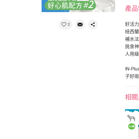
產品
好活力
2
紐西
補水法
挑食
人用
IN-
子好
相關