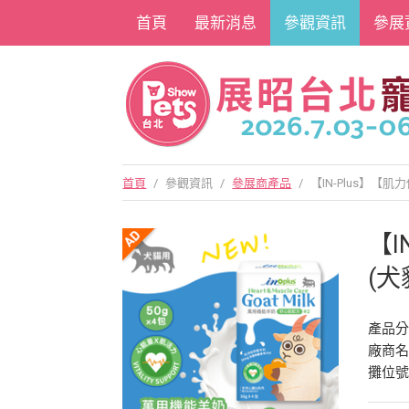
首頁
最新消息
參觀資訊
參展
首頁
/
參觀資訊
/
參展商產品
/
【IN-Plus】【肌
【I
(犬
產品
廠商
攤位號