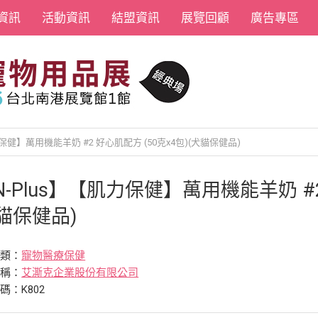
資訊
活動資訊
結盟資訊
展覽回顧
廣告專區
力保健】萬用機能羊奶 #2 好心肌配方 (50克x4包)(犬貓保健品)
N-Plus】【肌力保健】萬用機能羊奶 #2
貓保健品)
分類：
寵物醫療保健
名稱：
艾澌克企業股份有限公司
碼：K802