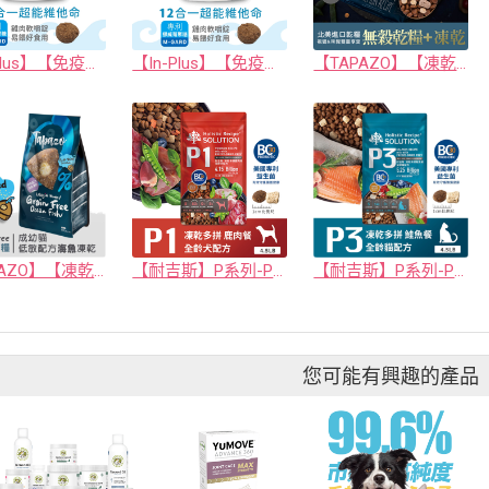
【IN-Plus】【免疫保健】犬用12合1超能維他命 60顆(狗保健品)(軟錠型)
【In-Plus】【免疫保健】貓用12合1超能維他命
【TAPAZO】【凍乾雙饗宴】成幼貓低敏鮭魚配方 5磅
【TAPAZO】【凍乾填心糧】成幼貓無穀海魚配方(單一肉源)
【耐吉斯】P系列-P1 凍乾多拼無穀鹿肉餐(全齡犬) 4.5磅
【耐吉斯】P系列-P3 凍乾多拼無穀鮭魚餐(全齡貓)
您可能有興趣的產品