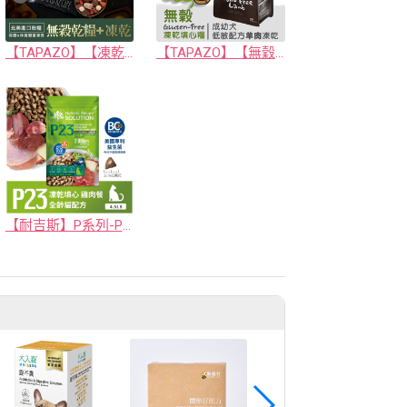
【TAPAZO】【凍乾三重奏】成幼犬低敏羊肉配方 5磅
【TAPAZO】【無穀凍乾填心糧】成幼犬_羊肉配方 2磅(單一肉源)
【耐吉斯】P系列-P23凍乾填心無穀雞肉餐(全齡貓)