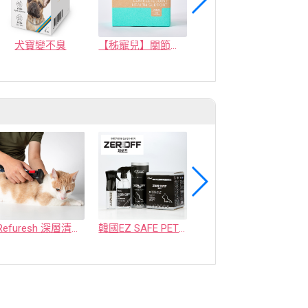
犬寶變不臭
【秭寵兒】關節好肌力
MicrocynAH 麥高臣保健軟嚼肉塊
Refuresh 深層清潔寵物廢毛梳
韓國EZ SAFE PET ZEROFF 消臭劑
水魔素【薰衣草除臭】濃縮液【驅蚤蚊】