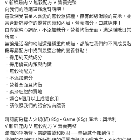
V 新鮮雞肉 V 無穀配方 V 營養完整
向我們的熱銷罐罐說聲嗨吧！
這款深受喵星人喜愛的無穀濕貓糧，擁有超級滑順的質地，並
富含新鮮製作的優質肉類和內臟，營養滿分，口感絕佳！
由專家精心調配，不添加糖分，營養均衡全面，滿足貓咪日常
所需。
無論是活潑的幼貓還是穩重的成貓，都能在我們的不同成長階
段專屬配方中找到最適合牠的營養餐點！
．採用純天然成分
．採用優質肉類與內臟
．無穀物配方*
．不添加糖分
．營養全面且均衡
．柔滑細緻的質地
．適合6個月以上成貓食用
．請依照我們的餵食指南餵養
莉莉廚房獵人火鍋(貓) 85g - Game (85g) 產地：奧地利
V 新鮮鹿肉 V 無穀配方 V 營養完整
滿滿的呼嚕聲、磨蹭撒嬌和眨眼——幸福感全都到位！