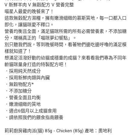
V 新鮮羊肉 V 無穀配方 V 營養完整
喵星人最愛的晚餐來了！
這款無穀配方濕糧，擁有嫩滑細緻的慕斯質地，每一口都入口
即化，讓貓咪愛不釋口。
營養均衡且全面，滿足貓咪所需的所有必需營養素，不添加糖
分，堪稱真正的「喵咪夢幻餐點」。
別只聽我們說，等到晚餐時間，看著牠們邊吃邊呼嚕的滿足模
樣就知道了！
想滿足活潑好動的幼貓或穩重的成貓？來看看我們專為不同年
齡貓咪量身打造的特製配方吧！
．採用純天然成分
．採用新鮮肉類與內臟
．無穀物配方*
．不添加糖分
．營養全面且均衡
．嫩滑細緻的質地
．適合6個月以上成貓食用
．請依照我們的餵食指南餵養
莉莉廚房雞肉派(貓) 85g - Chicken (85g) 產地：奧地利