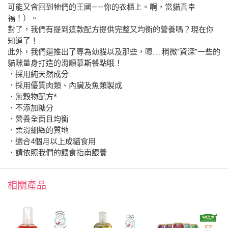
可能又會回到牠們的王國——你的衣櫃上。啊，當貓真幸
福！）。
對了，我們有提到這款配方提供完整又均衡的營養嗎？現在你
知道了！
此外，我們還推出了專為幼貓以及那些，嗯……稍微“資深”一些的
貓咪量身打造的滑順慕斯餐點哦！
．採用純天然成分
．採用優質肉類、內臟及魚類製成
．無穀物配方*
．不添加糖分
．營養全面且均衡
．柔滑細緻的質地
．適合4個月以上成貓食用
．請依照我們的餵食指南餵養
相關產品