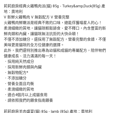
莉莉廚房經典火雞鴨肉派(貓) 85g - Turkey&amp;Duck(85g) 產
地：奧地利
V 新鮮火雞鴨肉 V 無穀配方 V 營養完整
火雞鴨肉鮮嫩派是經典不敗的口味，總能俘獲喵星人的心！
柔滑細緻的質地，讓貓咪輕鬆舔食、愛不釋口，內含豐富的新
鮮肉類和內臟，讓貓咪無法抗拒的大快朵頤！
不僅不添加糖分，還採用了無穀配方，營養完整的食譜，不僅
美味更是貓咪的全方位健康的選擇。
此外，我們還特別推出專為幼貓和成貓的專屬配方，陪伴牠們
健康成長、活力滿滿的每一天！
．採用純天然成分
．採用新鮮肉類與內臟
．無穀物配方*
．不添加糖分
．營養全面且均衡
．柔滑細緻的質地
．適合4個月以上成貓食用
．請依照我們的餵食指南餵養
莉莉廚房羊肉盛宴(貓) 85g - lamb (85g) 產地：奧地利