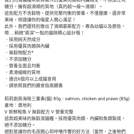
我們的濕貓糧以新鮮製作的優質肉類和內臟為主，不添加任何
糖分，擁有超滑順的質地（真的超～級～滑順）。
這些配方不含穀物，提供完整均衡的營養。不僅健康，還非常
美味，保證讓你的喵星人開心滿足！
此外，我們還特別推出了滑順慕斯配方，專為幼貓以及那些，
嗯……稍微“資深”一點的貓咪精心設計哦！
．採用純天然成分
．採用優質肉類與內臟
．無穀物配方*
．不添加糖分
．營養全面且均衡
．柔滑細緻的質地
．適合6個月以上成貓食用
．請依照我們的餵食指南餵養
莉莉廚房海陸三重奏(貓) 85g - salmon, chicken and prawn (85g)
產地：奧地利
V 新鮮鮭魚 V 無穀配方 V 營養完整
這款超美味的無穀濕貓糧，採用優質肉類、內臟和魚類製成，
絕不添加糖分。
絕對是讓你的毛孩開心到呼嚕作響的好方法（當然，之後牠們