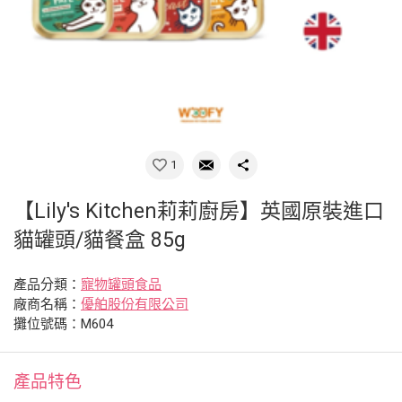
1
【Lily's Kitchen莉莉廚房】英國原裝進口
貓罐頭/貓餐盒 85g
產品分類：
寵物罐頭食品
廠商名稱：
優舶股份有限公司
攤位號碼：M604
產品特色