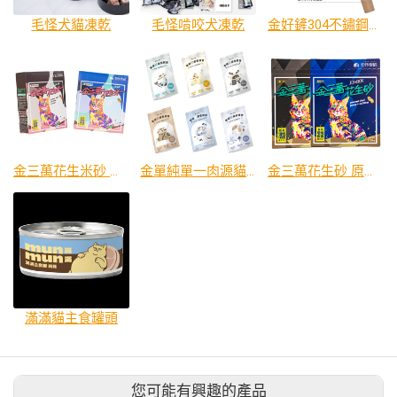
毛怪犬貓凍乾
毛怪啃咬犬凍乾
金好鏟304不鏽鋼櫸木貓砂鏟
金三萬花生米砂 原味/藍風鈴
金單純單一肉源貓主食餐包
金三萬花生砂 原味/藍風鈴
滿滿貓主食罐頭
您可能有興趣的產品