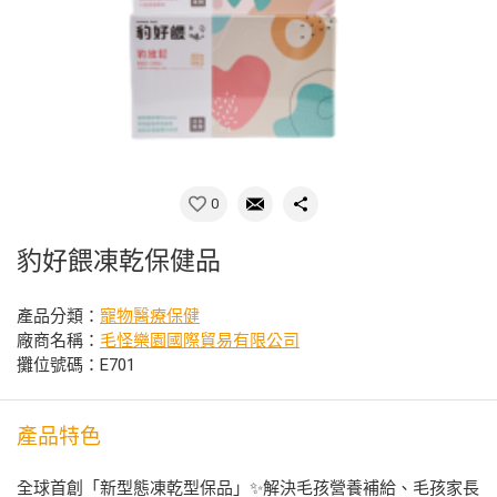
0
豹好餵凍乾保健品
產品分類：
寵物醫療保健
廠商名稱：
毛怪樂園國際貿易有限公司
攤位號碼：E701
產品特色
全球首創「新型態凍乾型保品」✨解決毛孩營養補給、毛孩家長