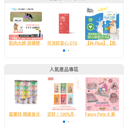
肌肉大師 保健膠囊
可沛好安心 Q10複合配方, 45毫升
【IN-Plus】【肌力保健】萬用機能羊奶 #2 好心肌配方 (50克x4包)(犬貓保健品)
人氣產品專區
葛蕾特 精緻食光 主食貓罐、貓餐包
泥好！100%天然營養蔬果肉泥
Fancy Pets X 美樂蒂 百變造型寵物睡床墊