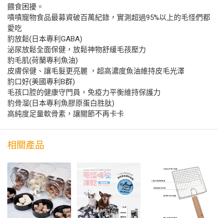
餵食困擾。
嘖嘖寵物食品最募資破百萬紀錄，實測超過95%以上的毛怪們都
愛吃
豹放鬆(日本專利GABA)
泌尿放鬆全面保健，放鬆神物舒緩毛孩壓力
豹毛肌(荷蘭專利魚油)
皮膚保健、讓毛髮更亮麗 ，超高濃度魚油維持皮毛光澤
豹口好(美國專利B群)
毛孩口腔的健康守門員，免疫力平衡維持保護力
豹骨溜(日本專利魚膠原蛋白胜肽)
高純度足量軟骨素，讓關節不再卡卡
相關產品