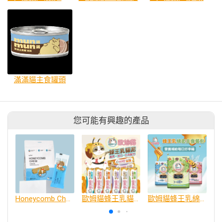
滿滿貓主食罐頭
您可能有興趣的產品
Honeycomb Chew • 蜂巢六角潔牙骨 ⛤ 明太魚 M size
歐姆貓蜂王乳貓泥
歐姆貓蜂王乳綿密主食餐包