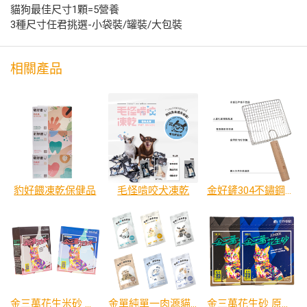
貓狗最佳尺寸1顆=5營養
3種尺寸任君挑選-小袋裝/罐裝/大包裝
相關產品
豹好餵凍乾保健品
毛怪啃咬犬凍乾
金好鏟304不鏽鋼櫸木貓砂鏟
金三萬花生米砂 原味/藍風鈴
金單純單一肉源貓主食餐包
金三萬花生砂 原味/藍風鈴