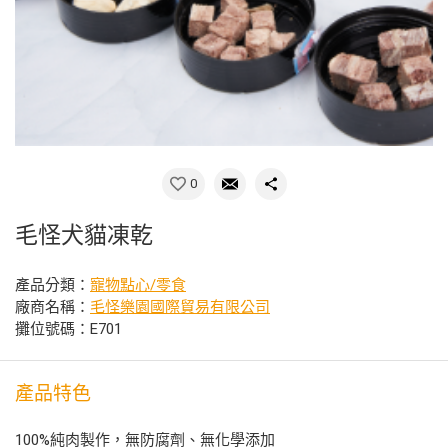
0
毛怪犬貓凍乾
產品分類：
寵物點心/零食
廠商名稱：
毛怪樂園國際貿易有限公司
攤位號碼：E701
產品特色
100%純肉製作，無防腐劑、無化學添加