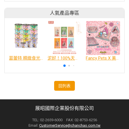
人氣產品專區
葛蕾特 精緻食光 主食貓罐、貓餐包
泥好！100%天然營養蔬果肉泥
Fancy Pets X 美樂蒂 百變造型寵物睡床墊
回列表
展昭國際企業股份有限公司
TEL: 02-2659-6000 FAX: 02-8753-6256
Email:
CustomerService@chanchao.com.tw