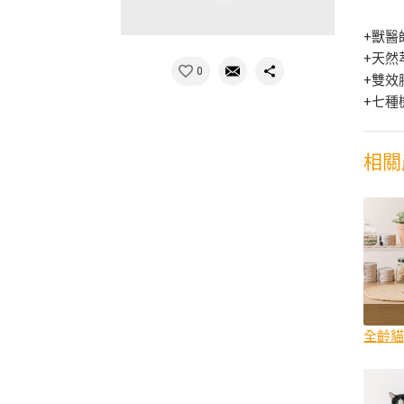
+獸醫
+天然
0
+雙效
+七種
相關