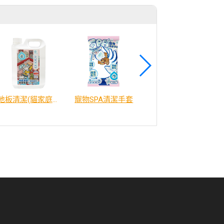
地板清潔(貓家庭適用)2000ml
寵物SPA清潔手套
威比咕雞湯