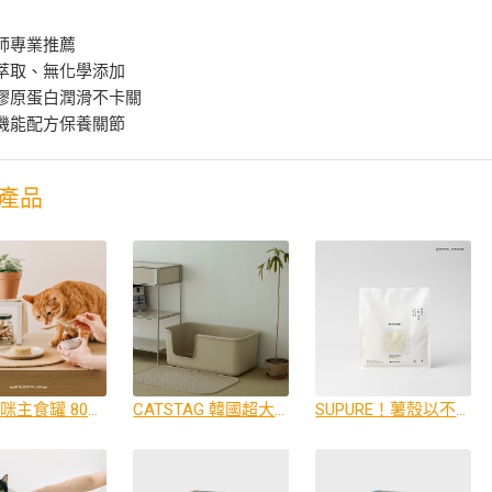
師專業推薦
萃取、無化學添加
膠原蛋白潤滑不卡關
機能配方保養關節
產品
全齡貓咪主食罐 80g （首創公開20營養檢驗）
CATSTAG 韓國超大貓砂盆
SUPURE！薯殼以不黏木薯砂