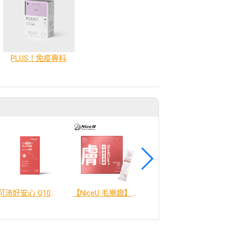
PLUS！免疫專科
可沛好安心 Q10複合配方, 45毫升
【NiceU 毛樂趣】犬貓膚毛保健粉（30入）
犬寶好眼力