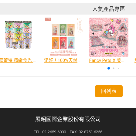
人氣產品專區
葛蕾特 精緻食光 主食貓罐、貓餐包
泥好！100%天然營養蔬果肉泥
Fancy Pets X 美樂蒂 百變造型寵物睡床墊
回列表
展昭國際企業股份有限公司
TEL: 02-2659-6000 FAX: 02-8753-6256