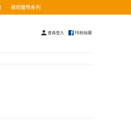
們
展昭寵物系列
會員登入
FB粉絲團