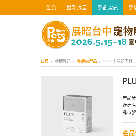
首頁
最新消息
參觀資訊
參
首頁
/
參觀資訊
/
參展商產品
/
PLUS！關節專科
PL
產品
廠商
攤位號
產品