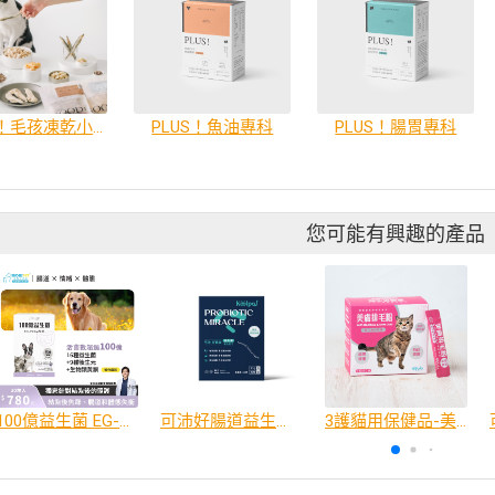
GOOD！毛孩凍乾小零嘴（10 種口味）
PLUS！魚油專科
PLUS！腸胃專科
您可能有興趣的產品
100億益生菌 EG-P01 益結舒膠囊
可沛好腸道益生菌複合配方, 3.3公克 x 30
3護貓用保健品-美膚排毛粉