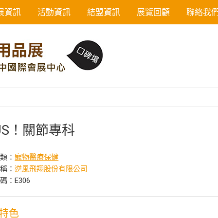
展資訊
活動資訊
結盟資訊
展覽回顧
聯絡我
US！關節專科
分類：
寵物醫療保健
名稱：
逆風飛翔股份有限公司
碼：E306
特色