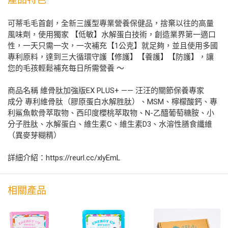
可蒂毛毛首創，全新三護型專業營養保健品，捨棄以往的高量
風味劑，使用獨家 【低敏】水解蛋白技術，創造業界第一適口
性，一天只需一次，一次補充【1公克】就足夠，並且使用多國
專利原料，達到三大循環守護【修護】【養護】【防護】，讓
您的毛孩輕鬆補充每日所需營養 ～
商品名稱 維骨肽加強版EX PLUS+ —— 汪汪的關節保養專家
成分 專利維骨肽（膠原蛋白水解胜肽）、MSM、檸檬酸鈣、專
利鯊魚軟骨萃取物、西印度櫻桃萃取物、N-乙醯葡萄糖胺、小
分子胜肽、水解蛋白、維生素C、維生素D3、水溶性膳食纖維
（異麥芽糊精）
詳細介紹：https://reurl.cc/xlyEmL
相關產品