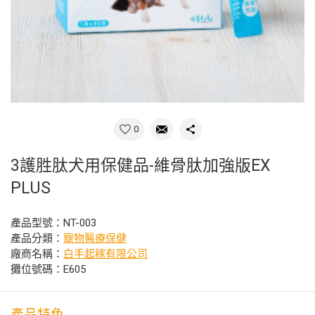
0
3護胜肽犬用保健品-維骨肽加強版EX
PLUS
產品型號：NT-003
產品分類：
寵物醫療保健
廠商名稱：
白手起稼有限公司
攤位號碼：E605
產品特色