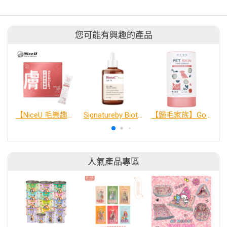
您可能有興趣的產品
【NiceU 毛樂趣】犬貓膚毛保健粉（30入）
Signatureby BiotaC AR-78 狗狗關節玻尿酸保養液
【歸毛家族】Good寶系列寵物保健品－美膚寶 30包/盒
人氣產品專區