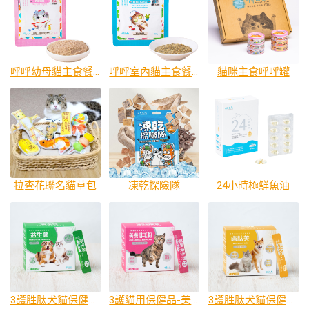
呼呼幼母貓主食餐包
呼呼室內貓主食餐包
貓咪主食呼呼罐
拉查花聯名貓草包
凍乾探險隊
24小時極鮮魚油
3護胜肽犬貓保健品-益生菌
3護貓用保健品-美膚排毛粉
3護胜肽犬貓保健品-膚肽美