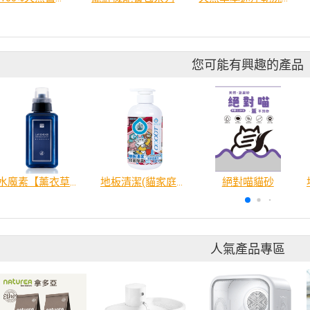
您可能有興趣的產品
水魔素【薰衣草除臭】濃縮液【驅蚤蚊防蟑】
地板清潔(貓家庭適用)480ml
絕對喵貓砂
人氣產品專區