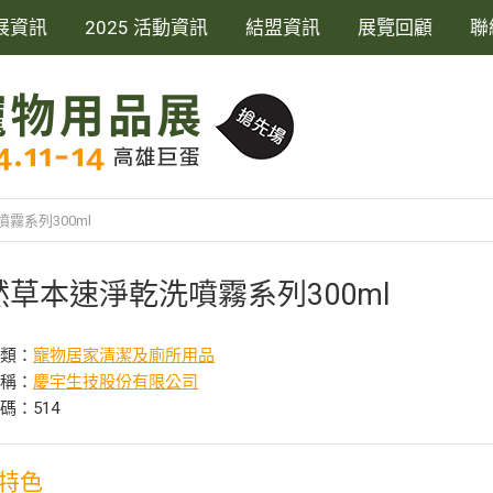
展資訊
2025 活動資訊
結盟資訊
展覽回顧
聯
霧系列300ml
然草本速淨乾洗噴霧系列300ml
分類：
寵物居家清潔及廁所用品
名稱：
慶宇生技股份有限公司
碼：514
特色