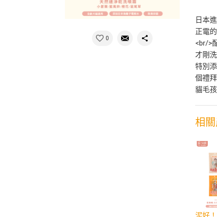
日本進
正電的
0
<br
才剛洗
特別添
個禮拜
貓毛
相關