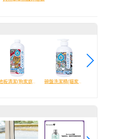
地板清潔(狗家庭適用)1000ml
碗盤洗潔精(貓家庭適用)500ml
【毛孩站起來】五吉貓 PURE純豆腐砂