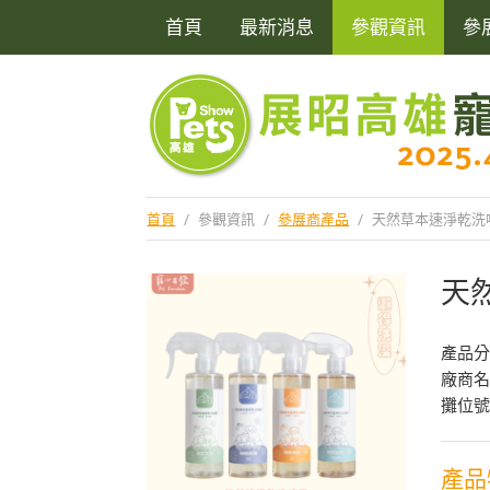
首頁
最新消息
參觀資訊
參
首頁
/
參觀資訊
/
參展商產品
/
天然草本速淨乾洗噴
天
產品
廠商
攤位號
產品