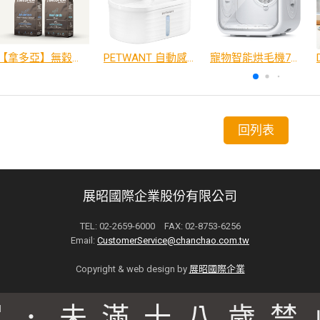
【拿多亞】無穀低敏 犬糧
PETWANT 自動感應無線寵物飲水機 W4-L
寵物智能烘毛機75L
回列表
展昭國際企業股份有限公司
TEL: 02-2659-6000 FAX: 02-8753-6256
Email:
CustomerService@chanchao.com.tw
Copyright & web design by
展昭國際企業
駕．未滿十八歲