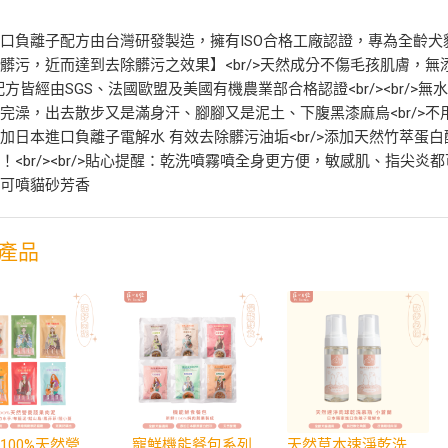
口負離子配方由台灣研發製造，擁有ISO合格工廠認證，專為全齡犬貓
髒污，近而達到去除髒污之效果】<br/>天然成分不傷毛孩肌膚，無
/>配方皆經由SGS、法國歐盟及美國有機農業部合格認證<br/><br/>
完澡，出去散步又是滿身汗、腳腳又是泥土、下腹黑漆麻烏<br/>不用
加日本進口負離子電解水 有效去除髒污油垢<br/>添加天然竹萃蛋白酶
！<br/><br/>貼心提醒：乾洗噴霧噴全身更方便，敏感肌、指尖炎
孩可噴貓砂芳香
產品
泥好！100%天然營養蔬果肉泥
寵鮮機能餐包系列
天然草本速淨乾洗慕斯150ml小蒼蘭