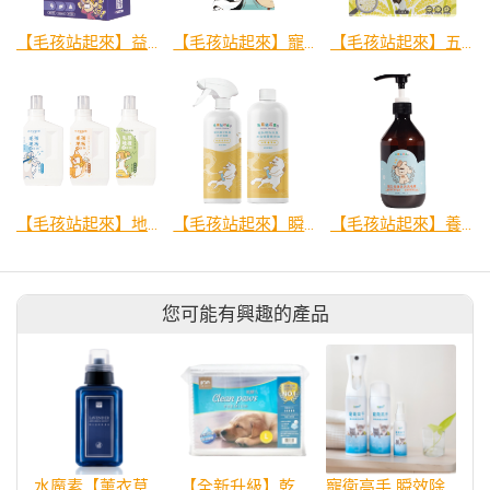
【毛孩站起來】益菌魔法師 去去軟便咒！ (犬貓通用)
【毛孩站起來】寵物除臭抑菌濕紙巾
【毛孩站起來】五吉貓 小米科學貓砂
【毛孩站起來】地板清潔劑 犬用
【毛孩站起來】瞬效除臭革命噴霧 貓用
【毛孩站起來】養肌護髮洗毛精 犬貓多款
您可能有興趣的產品
水魔素【薰衣草除臭】濃縮液【驅蚤蚊防蟑】
【全新升級】乾腳丫尿布墊(S、M、L)
寵衛高手 瞬效除臭抗菌噴霧