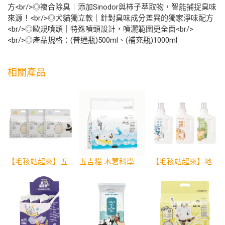
方<br/>◎複合除臭｜添加Sinodor與柿子萃取物，智能捕捉臭味
來源！<br/>◎犬貓獨立款｜針對臭味成分差異的獨家淨味配方
<br/>◎歐規噴頭｜特殊噴頭設計，噴灑範圍更全面<br/>
<br/>◎產品規格：(普通瓶)500ml、(補充瓶)1000ml
相關產品
【毛孩站起來】五吉貓 PURE純豆腐砂
五吉貓 木薯科學貓砂 2.5KG
【毛孩站起來】地板清潔劑 貓用