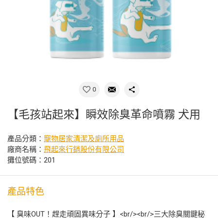
0
【毛孩站起來】瞬效除臭革命噴霧 犬用
產品分類：
寵物居家清潔及廁所用品
廠商名稱：
飛起來行銷股份有限公司
攤位號碼：201
產品特色
【 臭味OUT！趕走頑固異味分子 】<br/><br/>三大除臭關鍵秘