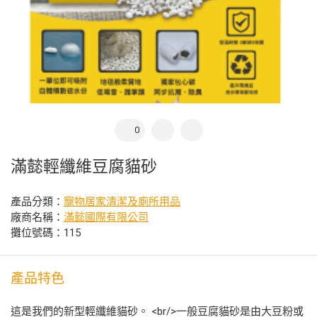
0
滿懿輕纖維豆腐貓砂
產品分類：
寵物居家清潔及廁所用品
廠商名稱：
滿懿國際有限公司
攤位號碼：115
產品特色
這是我們的新型輕纖維貓砂。 <br/>一般豆腐貓砂是由大豆粉或