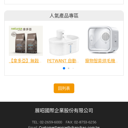
人氣產品專區
【拿多亞】無穀低敏 犬糧
PETWANT 自動感應無線寵物飲水機 W4-L
寵物智能烘毛機75L
回列表
展昭國際企業股份有限公司
TEL: 02-2659-6000 FAX: 02-8753-6256
Email:
CustomerService@chanchao.com.tw