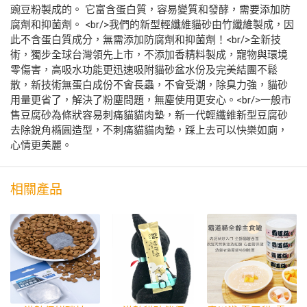
豌豆粉製成的。 它富含蛋白質，容易變質和發酵，需要添加防
腐劑和抑菌劑。 <br/>我們的新型輕纖維貓砂由竹纖維製成，因
此不含蛋白質成分，無需添加防腐劑和抑菌劑！<br/>全新技
術，獨步全球台灣領先上市，不添加香精料製成，寵物與環境
零傷害，高吸水功能更迅速吸附貓砂盆水份及完美結團不鬆
散，新技術無蛋白成份不會長蟲，不會受潮，除臭力強，貓砂
用量更省了，解決了粉塵問題，無塵使用更安心。<br/>一般市
售豆腐砂為條狀容易刺痛貓貓肉墊，新一代輕纖維新型豆腐砂
去除銳角橢圓造型，不刺痛貓貓肉墊，踩上去可以快樂如廁，
心情更美麗。
相關產品