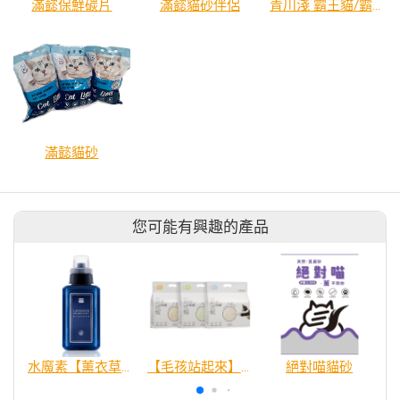
滿懿保鮮碳片
滿懿貓砂伴侶
青川淺 霸王貓/霸道貓罐頭 及 肉泥湯包
滿懿貓砂
您可能有興趣的產品
水魔素【薰衣草除臭】濃縮液【驅蚤蚊防蟑】
【毛孩站起來】五吉貓 PURE純豆腐砂
絕對喵貓砂