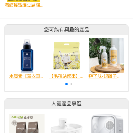
滿懿輕纖維豆腐貓砂
您可能有興趣的產品
水魔素【薰衣草除臭】濃縮液【驅蚤蚊防蟑】
【毛孩站起來】五吉貓 小米科學貓砂
掰了味-銀離子科學環境除臭噴霧
人氣產品專區