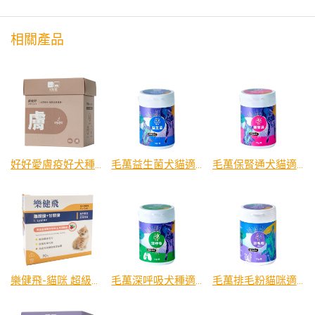
相關產品
好好愛膚疫好犬種適用
毛萬益生菌犬貓適用
毛萬保腎通犬貓適用
樂健飛-貓咪 超級離胺酸+甘胺酸 2.5g
毛萬深呼吸犬種適用
毛萬排毛粉貓咪適用