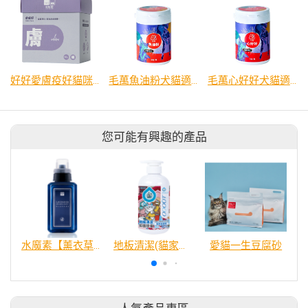
好好愛膚疫好貓咪適用
毛萬魚油粉犬貓適用
毛萬心好好犬貓適用
您可能有興趣的產品
水魔素【薰衣草除臭】濃縮液【驅蚤蚊防蟑】
地板清潔(貓家庭適用)480ml
愛貓一生豆腐砂