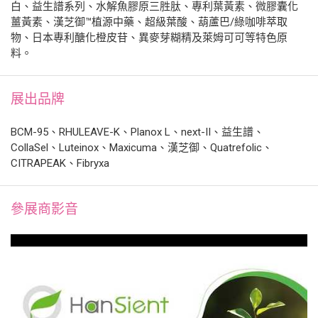
白、益生譜系列、水解魚膠原三胜肽、專利葉黃素、微膠囊化
薑黃素、漢芝御™植源中藥、超級葉酸、葫蘆巴/綠咖啡萃取
物、日本專利醣化橙皮苷、異麥芽糊精及萊姆可可等特色原
料。
展出品牌
BCM-95、RHULEAVE-K、Planox L、next-II、益生譜、
CollaSel、Luteinox、Maxicuma、漢芝御、Quatrefolic、
CITRAPEAK、Fibryxa
參展商影音