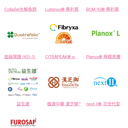
CollaSel水解魚膠原三胜肽
Luteinox® 專利葉黃素／Maxicuma® 微膠囊化薑黃素
BCM-95® 專利薑黃萃取物／RHULEAVE-K® 專利薑黃乳香複方
超級葉酸 (6S)-5-甲基四氫葉酸葡萄糖胺鹽 Quatrefolic®
CITRAPEAK® α-醣化橙皮苷、 Fibryxa® 可溶性膳食纖維(異麥芽糊精)
Planox® 檸檬馬鞭草萃取物
益生譜
植源中藥 漢芝御™
next-II® 次世代型非變性二型膠原蛋白