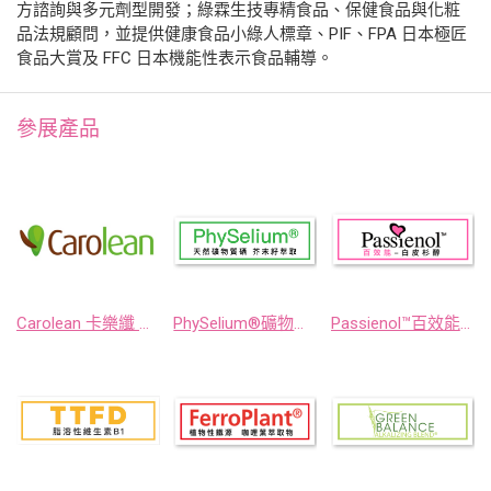
方諮詢與多元劑型開發；綠霖生技專精食品、保健食品與化粧
品法規顧問，並提供健康食品小綠人標章、PIF、FPA 日本極匠
食品大賞及 FFC 日本機能性表示食品輔導。
參展產品
Carolean 卡樂纖 地中海植萃飽足感專家
PhySelium®礦物質Se-芥末籽硒萃取物
Passienol™百效能-時鐘果籽萃取物