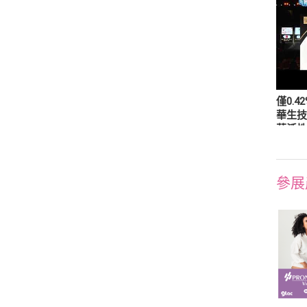
僅0.4
華生技
菌活
參展