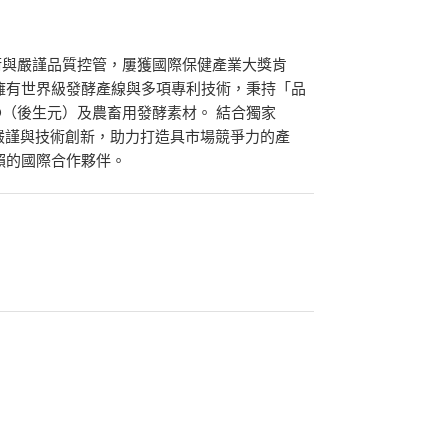
術與嚴謹品質控管，屢獲國際保健產業大獎肯
擁有世界級發酵產線與多項專利技術，秉持「品
ro®（後生元）及農畜用發酵素材。 結合獨家
品控嚴謹與技術創新，助力打造具市場競爭力的產
賴的國際合作夥伴。