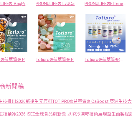
PRONULIFE® VagProtect - 科學啟動女性微生態自我調節機制
PRONULIFE® LvUCare - 科學調節腸肝軸，驅動你的代謝新節奏。
PRONULIFE®Effenergy — 科學支援你的每一次超越
Totipro®益萃質® PE0401 - 科學升級你的消化道韌性與穩定性
Totipro®益萃質® PE0301 - 口腔微生態 × 上消化道屏障，雙向守護健康新策略
Totipro®益萃質®(後生元)協同營養管理新時代
商新聞稿
生技推出2026新後生元原料TOTIPRO®益萃質® CaBoost 亞洲生技
生技榮獲2026 iSEE全球食品創新獎 以瞬冷凍乾技術展現益生菌製程