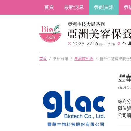
首頁
最新消息
參觀資訊
參
首頁
/
參觀資訊
/
參展商列表
/
豐華生物科技股份
豐
GLAC 
廠商
攤位號碼
公司