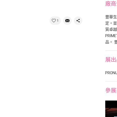
廠商
豐華
1
定。並
質卓越
PRI
品。 
展出
PRON
參展