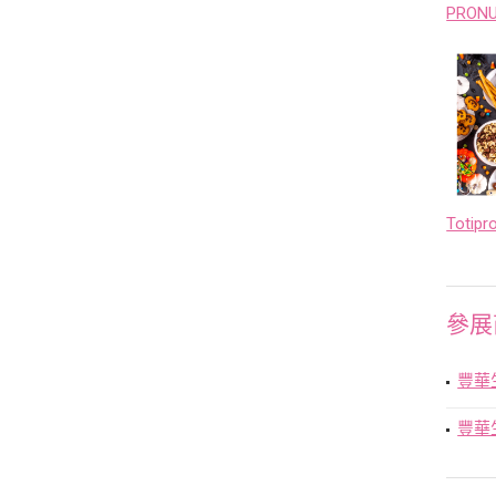
參展
豐華
豐華