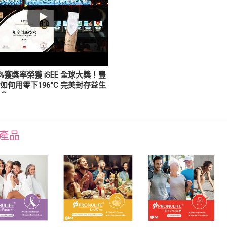
2%獲獎率榮獲 iSEE 全球大獎！豐
如何用零下196°C 完美封存益生
性？
產品